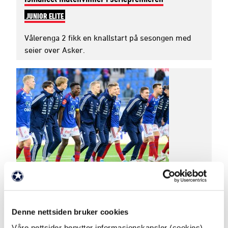
JUNIOR ELITE
Vålerenga 2 fikk en knallstart på sesongen med
seier over Asker.
11. april 2022
Seriepremiere i PostNord-ligaen!
JUNIOR ELITE
Denne nettsiden bruker cookies
Vålerenga 2 åpner hjemme mot Asker mandag
Våre nettsider benytter informasjonskapsler (cookies).