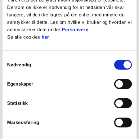
kveld.
Dersom de ikke er nødvendig for at nettsiden vår skal
fungere, vil de ikke lagres på din enhet med mindre du
JANUAR 2022
samtykker til dette. Les om hvilke vi bruker og hvordan vi
administrerer dem under
Personvern
.
Se alle cookies
her
.
Samtykkevalg
Nødvendig
Egenskaper
Statistikk
06. januar 2022
Tidligere toppkeeper klar for Vålerenga
Markedsføring
JUNIOR ELITE
Lukasz Jarosinski er ansatt som ny keepertrener i