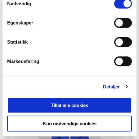
Nødvendig
Egenskaper
Veronika Paulman
SALGSSJEF
Statistikk
Telefon
+47 99 21 28 20
Markedsføring
E-post
veronika.paulmann
@vif.no
Detaljer
Tillat alle cookies
Kun nødvendige cookies