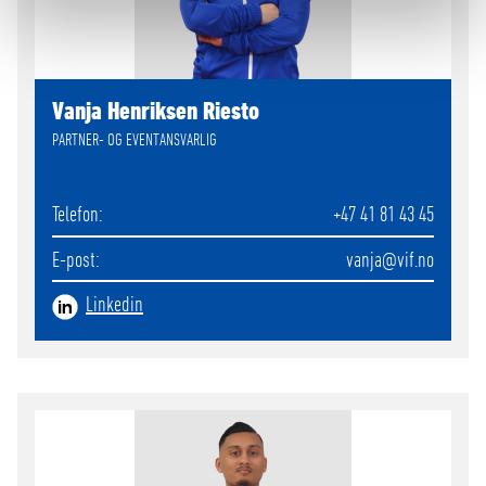
Vanja Henriksen Riesto
PARTNER- OG EVENTANSVARLIG
Telefon
+47 41 81 43 45
E-post
vanja
@vif.no
Linkedin