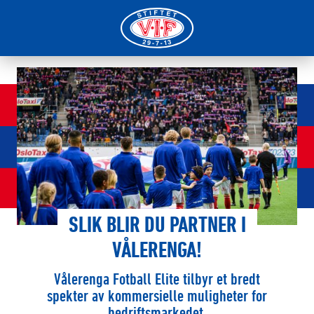
SLIK BLIR DU PARTNER I
VÅLERENGA!
Vålerenga Fotball Elite tilbyr et bredt
spekter av kommersielle muligheter for
bedriftsmarkedet.