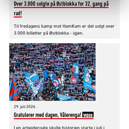
Over 3.000 solgte på Østblokka for 32. gang på
rad!
Til fredagens kamp mot HamKam er det solgt over
3.000 billetter på Østblokka - igjen.
29. juli 2026
Gratulerer med dagen, Vålerenga!
VIDEO
I en arbeidergate skulle historien starte i juli i