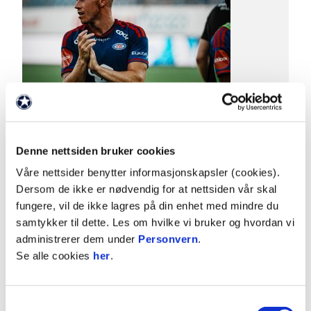
31. juli 2026
To endringer på laget
Denne nettsiden bruker cookies
Petter Strand og Kevin Tshiembe kommer inn på
Våre nettsider benytter informasjonskapsler (cookies).
laget som møter HamKam.
Dersom de ikke er nødvendig for at nettsiden vår skal
fungere, vil de ikke lagres på din enhet med mindre du
samtykker til dette. Les om hvilke vi bruker og hvordan vi
administrerer dem under
Personvern
.
Se alle cookies
her
.
Samtykkevalg