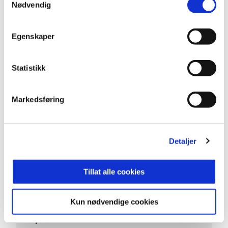
Nødvendig
Egenskaper
30. juli 2026
Håper på mer jubel mot HamKam
VIDEO
Statistikk
Hør hva Carl Lange og Lucas Haren hadde å si før
fredagens kamp mot HamKam.
Markedsføring
Detaljer
Tillat alle cookies
Kun nødvendige cookies
29. juli 2026