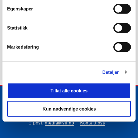
Egenskaper
KONTAKT OSS
Telefon:
+47 23 31 01 70
Statistikk
E-mail:
post@sjappa.net
Markedsføring
KJØP BILLETTER HER
Detaljer
Tillat alle cookies
Kun nødvendige cookies
E-post
:
media@vif.no
Kontakt oss