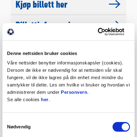
Kjøp billett her
Billettinformasjon
Hospitality
Denne nettsiden bruker cookies
Våre nettsider benytter informasjonskapsler (cookies).
Vålerengas bortekamper i
Dersom de ikke er nødvendig for at nettsiden vår skal
2026
fungere, vil de ikke lagres på din enhet med mindre du
samtykker til dette. Les om hvilke vi bruker og hvordan vi
administrerer dem under
Personvern
.
Bortesupportere
Se alle cookies
her
.
Presse på Intility Arena
Samtykkevalg
Nødvendig