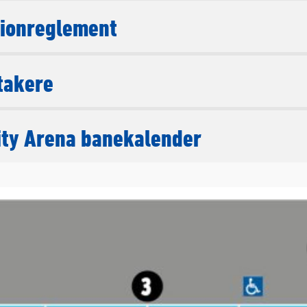
ionreglement
takere
lity Arena banekalender