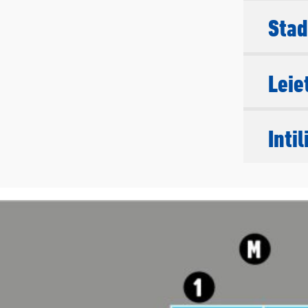
Stad
Leie
Inti