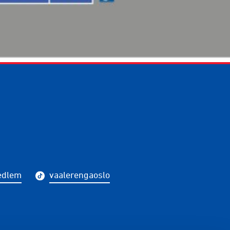
edlem
vaalerengaoslo