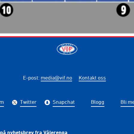
E-post
:
media@vif.no
Kontakt oss
am
Twitter
Snapchat
Blogg
Bli m
på nyhetsbrev fra Vålerenga