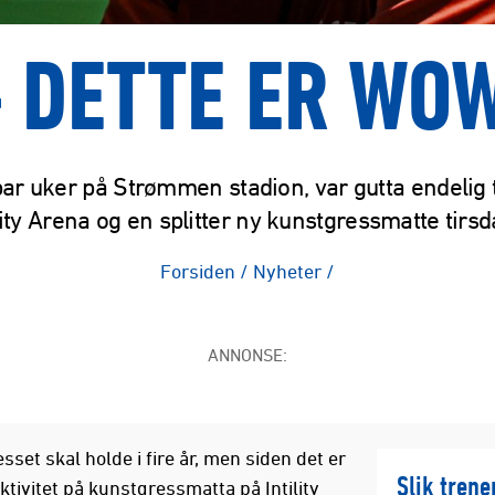
 DETTE ER WO
par uker på Strømmen stadion, var gutta endelig 
lity Arena og en splitter ny kunstgressmatte tirs
Forsiden
/
Nyheter
/
ANNONSE:
set skal holde i fire år, men siden det er
Slik trene
tivitet på kunstgressmatta på Intility