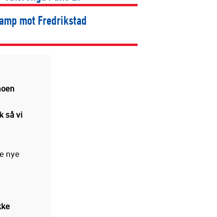
amp mot Fredrikstad
noen
 så vi
e nye
kke