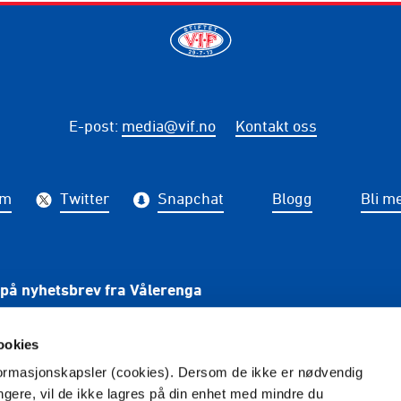
E-post
:
media@vif.no
Kontakt oss
am
Twitter
Snapchat
Blogg
Bli m
på nyhetsbrev fra Vålerenga
PÅME
ookies
nformasjonskapsler (cookies). Dersom de ikke er nødvendig
ungere, vil de ikke lagres på din enhet med mindre du