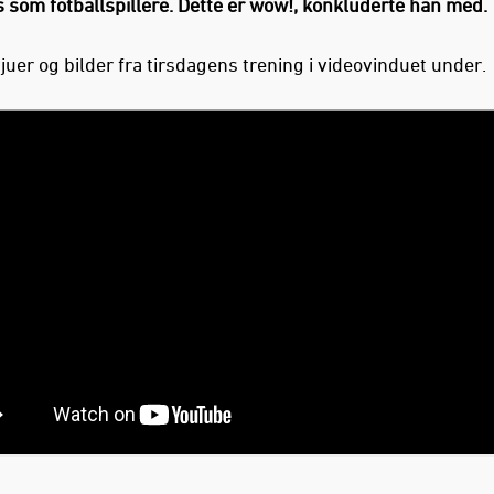
s som fotballspillere. Dette er wow!, konkluderte han med.
juer og bilder fra tirsdagens trening i videovinduet under.