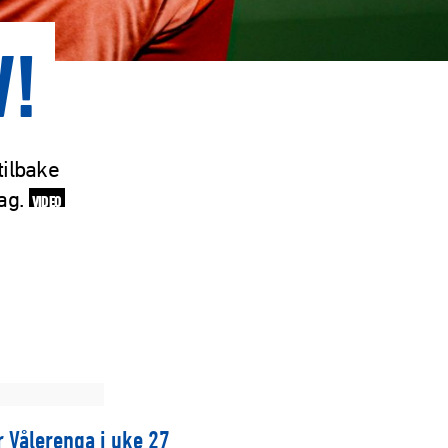
W!
tilbake
dag.
VIDEO
r Vålerenga i uke 27