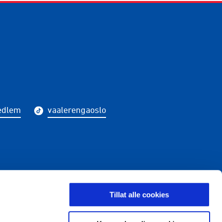
edlem
vaalerengaoslo
LDING
Tillat alle cookies