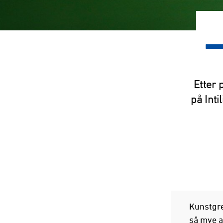
–
Etter 
på Inti
Kunstgres
så mye ak