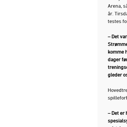
Arena, så
år. Tirs
testes fo
– Det var
Strømmen
komme hit
dager fø
trenings
gleder os
Hovedtre
spillefo
– Det er 
spesialsy