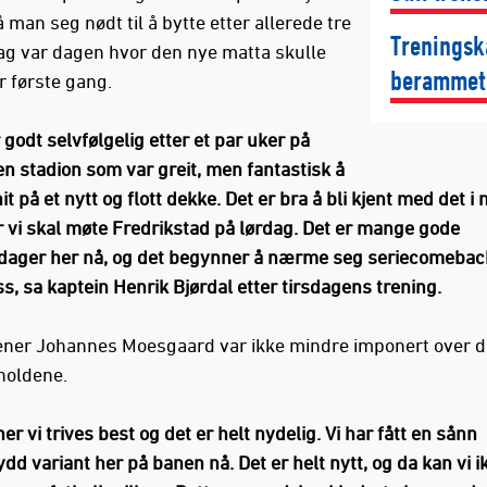
 man seg nødt til å bytte etter allerede tre
Treningsk
dag var dagen hvor den nye matta skulle
berammet
r første gang.
 godt selvfølgelig etter et par uker på
 stadion som var greit, men fantastisk å
 på et nytt og flott dekke. Det er bra å bli kjent med det i 
r vi skal møte Fredrikstad på lørdag. Det er mange gode
dager her nå, og det begynner å nærme seg seriecomeback
s, sa kaptein Henrik Bjørdal etter tirsdagens trening.
ner Johannes Moesgaard var ikke mindre imponert over d
rholdene.
her vi trives best og det er helt nydelig. Vi har fått en sånn
dd variant her på banen nå. Det er helt nytt, og da kan vi i