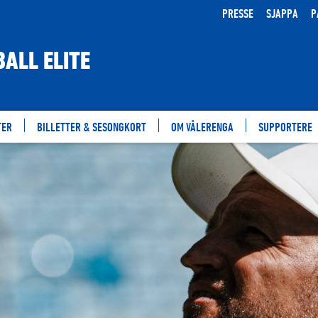
PRESSE
SJAPPA
P
ALL ELITE
TER
BILLETTER & SESONGKORT
OM VÅLERENGA
SUPPORTERE