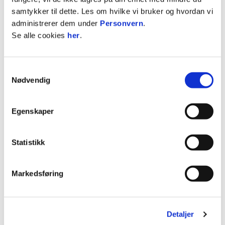
samtykker til dette. Les om hvilke vi bruker og hvordan vi
Billettpriser:
administrerer dem under
Personvern
.
Se alle cookies
her
.
Voksne: 100 kr
Barn: 50 kr
Innehavere av sesongkort eller Østblokka+
Samtykkevalg
kommer inn gratis.
Nødvendig
Billettene kjøpes i døra
Kampen vises på Direktesport.
Egenskaper
Toppbilde: Håkon Sjåtil i kampen mot Fredrikstad
Statistikk
på Intility Arena tidligere i år. Foto: Kim Eriksen.
Markedsføring
ANNONSE FRA ELITESERIEN:
Publisert: 20.06.2026
, oppdatert: 09.07.2026
Detaljer