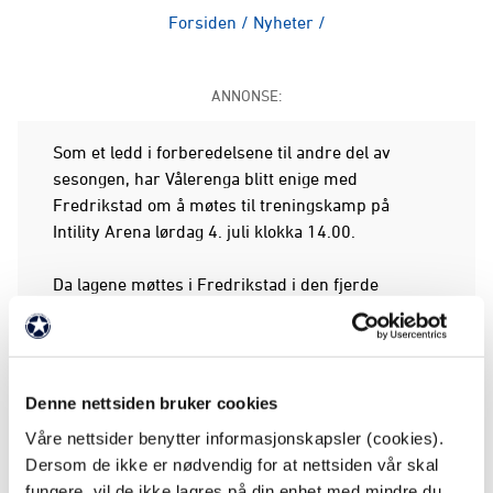
Forsiden
/
Nyheter
/
ANNONSE:
Som et ledd i forberedelsene til andre del av
sesongen, har Vålerenga blitt enige med
Fredrikstad om å møtes til treningskamp på
Intility Arena lørdag 4. juli klokka 14.00.
Da lagene møttes i Fredrikstad i den fjerde
serierunden i april, endte oppgjøret 1-1.
Kampen blir den
tredje treningskampen
i sommer,
og skal spilles på et
splitter nytt kunstgress
.
Denne nettsiden bruker cookies
Våre nettsider benytter informasjonskapsler (cookies).
Dørene åpner klokka 13.00, og det er kun
Dersom de ikke er nødvendig for at nettsiden vår skal
hovedtribunen som benyttes.
fungere, vil de ikke lagres på din enhet med mindre du