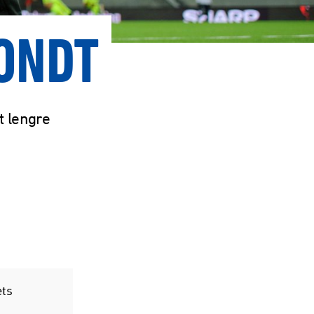
VONDT
t lengre
ets