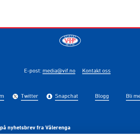
E-post
:
media@vif.no
Kontakt oss
am
Twitter
Snapchat
Blogg
Bli m
på nyhetsbrev fra Vålerenga