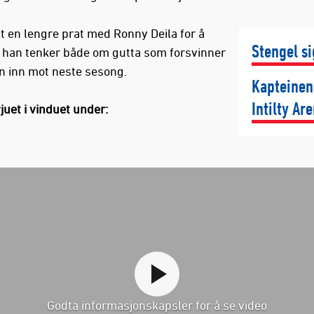
tt en lengre prat med Ronny Deila for å
Stengel si
 han tenker både om gutta som forsvinner
en inn mot neste sesong.
Kapteinen
Intilty Ar
juet i vinduet under:
Godta informasjonskapsler for å se video