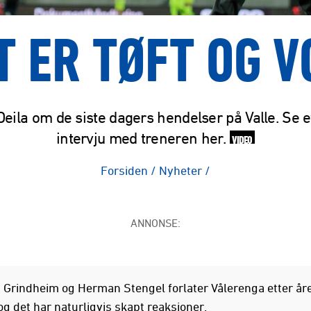
T ER TØFT OG 
eila om de siste dagers hendelser på Valle. Se e
intervju med treneren her.
VIDEO
Forsiden
/
Nyheter
/
ANNONSE:
n Grindheim og Herman Stengel forlater Vålerenga etter år
og det har naturligvis skapt reaksjoner.