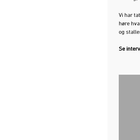
Vi har ta
høre hva
og stall
Se interv