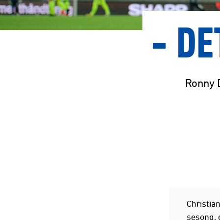
- DE
Ronny D
Christia
sesong, 