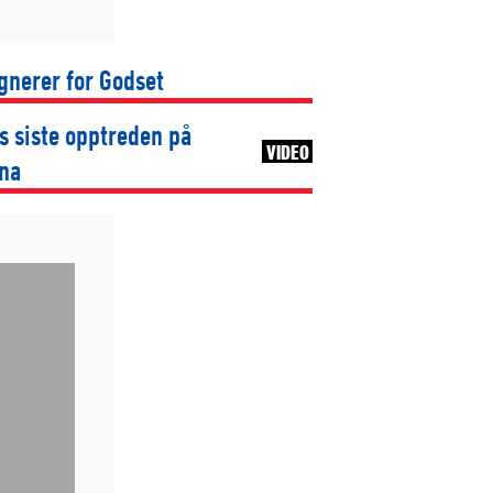
gnerer for Godset
s siste opptreden på
VIDEO
ena