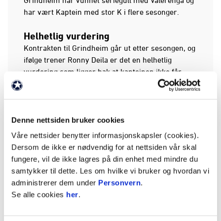
Grindheim har vunnet seriegull med Vålerenga og
har vært Kaptein med stor K i flere sesonger.
Helhetlig vurdering
Kontrakten til Grindheim går ut etter sesongen, og
ifølge trener Ronny Deila er det en helhetlig
vurdering som ligger bak at kapteinen ikke får
fornyet avtalen.
– Christian Grindheim er en av de beste spillerne
jeg har trent, og han har vært en viktig spiller for
Denne nettsiden bruker cookies
Vålerenga i mange sesonger. Det var ingen lett
Våre nettsider benytter informasjonskapsler (cookies).
avgjørelse å ta, men vi må tenke på framtida
Dersom de ikke er nødvendig for at nettsiden vår skal
utover de neste par sesongene, sier Deila.
fungere, vil de ikke lagres på din enhet med mindre du
samtykker til dette. Les om hvilke vi bruker og hvordan vi
Kampen mot Odd på søndag blir dermed
administrerer dem under
Personvern
.
kapteinens siste hjemmekamp, og Sogndal borte
Se alle cookies
her
.
den aller siste i Vålerenga-drakta.