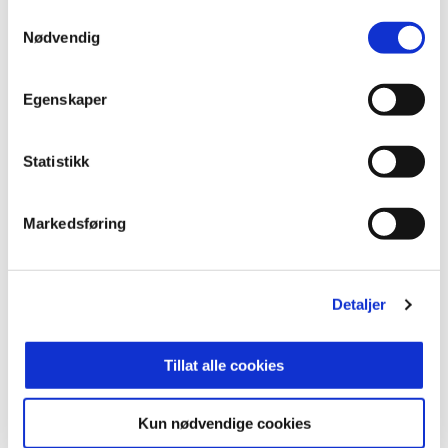
Adgang krever grønt
Samtykkevalg
Nødvendig
koronasertifikat
Med 5000 tilskuere kreves det grønt
Egenskaper
koronasertifikat av
alle
. Også barn og unge
(inkludert babyer) må testes eller ha gyldig
koronasertifikat på arrangementer som benytter
Statistikk
koronasertifikat.
For at koronasertifikatet skal vise grønt via
Markedsføring
helsenorge.no må den som innehar sertifikatet
være beskyttet (minst tre uker siden vaksine en,
eller hatt Covid-19 i løpet av de siste 6 måneder)
Detaljer
eller ha negativ test som ikke er eldre enn 24
timer. Vi aksepterer i tillegg til også EU-
Tillat alle cookies
sertifikat, koronasertifikat på papir, og
skriftlig/digitale (på mobil holder) bekreftelser på
under 24 timer gamle negative hurtigtester.
Kun nødvendige cookies