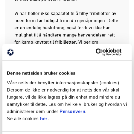
Vi har heller ikke kapasitet til å tilby fribilletter av
noen form før tidligst trinn 4 i gjenåpningen. Dette
er en endelig beslutning, også fordi vi ikke har
mulighet til å håndtere mange henvendelser rett
før kamp knyttet til fribilletter. Vi ber om
forståelse for dette.
KJØP BILLETTER HER
Denne nettsiden bruker cookies
Sjappas åpningstider
Våre nettsider benytter informasjonskapsler (cookies).
Dersom de ikke er nødvendig for at nettsiden vår skal
Fredag 1000-1600
fungere, vil de ikke lagres på din enhet med mindre du
Lørdag 1000-1400
samtykker til dette. Les om hvilke vi bruker og hvordan vi
Søndag 1200-1530
administrerer dem under
Personvern
.
(Mandag 1200-1600 - salgsstart EUROPA
Se alle cookies
her
.
Vålerenga - Gent)