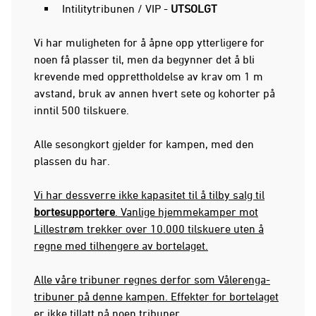
Intilitytribunen / VIP -
UTSOLGT
Vi har muligheten for å åpne opp ytterligere for
noen få plasser til, men da begynner det å bli
krevende med opprettholdelse av krav om 1 m
avstand, bruk av annen hvert sete og kohorter på
inntil 500 tilskuere.
Alle sesongkort gjelder for kampen, med den
plassen du har.
Vi har dessverre ikke kapasitet til å tilby salg til
bortesupportere
. Vanlige hjemmekamper mot
Lillestrøm trekker over 10.000 tilskuere uten å
regne med tilhengere av bortelaget.
Alle våre tribuner regnes derfor som Vålerenga-
tribuner på denne kampen. Effekter for bortelaget
er ikke tillatt på noen tribuner.