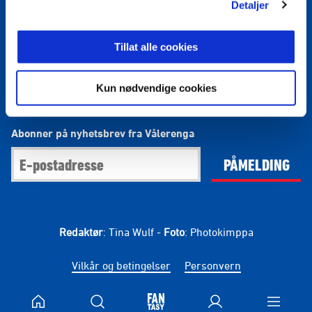
Detaljer
Facebook
Instagram
Twitter
Snapchat
Blogg
Bli medlem
Tillat alle cookies
vaalerengaoslo
Kun nødvendige cookies
Abonner på nyhetsbrev fra Vålerenga
PÅMELDING
Redaktør
: Tina Wulf -
Foto
: Photokimppa
Vilkår og betingelser
Personvern