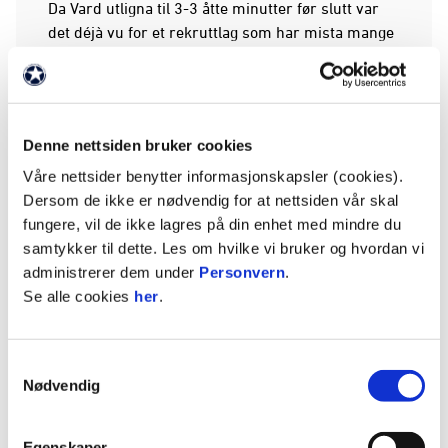
Da Vard utligna til 3-3 åtte minutter før slutt var
det déjà vu for et rekruttlag som har mista mange
poeng de siste ti minuttene denne sesongen.
Ulrik Mathisen hadde et skudd som keeper fikk
slått i stolpen, ballen trilla langs streken, og
Denne nettsiden bruker cookies
oppsummerte kvelden for de helhvite. To minutter
på overtid blåste dommer av kampen, og
Våre nettsider benytter informasjonskapsler (cookies).
Vålerenga mista to veldig viktige poeng.
Dersom de ikke er nødvendig for at nettsiden vår skal
fungere, vil de ikke lagres på din enhet med mindre du
Ekstremt jevnt
samtykker til dette. Les om hvilke vi bruker og hvordan vi
administrerer dem under
Personvern
.
Se alle cookies
her
.
Samtykkevalg
Nødvendig
Egenskaper