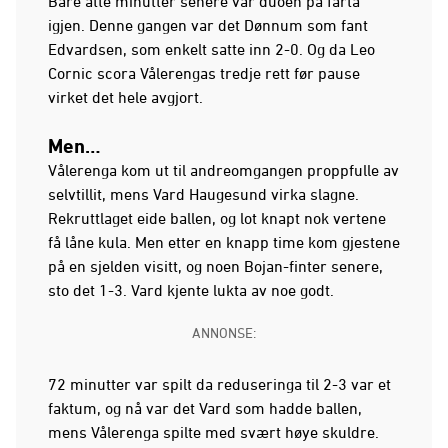
Bare åtte minutter senere var duoen på farta
igjen. Denne gangen var det Dønnum som fant
Edvardsen, som enkelt satte inn 2-0. Og da Leo
Cornic scora Vålerengas tredje rett før pause
virket det hele avgjort.
Men…
Vålerenga kom ut til andreomgangen proppfulle av
selvtillit, mens Vard Haugesund virka slagne.
Rekruttlaget eide ballen, og lot knapt nok vertene
få låne kula. Men etter en knapp time kom gjestene
på en sjelden visitt, og noen Bojan-finter senere,
sto det 1-3. Vard kjente lukta av noe godt.
ANNONSE:
72 minutter var spilt da reduseringa til 2-3 var et
faktum, og nå var det Vard som hadde ballen,
mens Vålerenga spilte med svært høye skuldre.