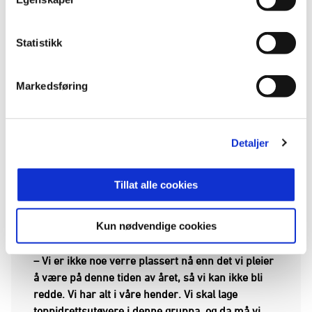
Statistikk
Markedsføring
Detaljer
Fattige to poeng skiller Vidar på 9. plass (27
poeng) og Fløy-Flekkerøy på nest sisteplass (25
Tillat alle cookies
poeng) etter 24 av 26 serierunder. Vålerenga
ligger på 11. plass, rett over streken, med sine 26
Kun nødvendige cookies
poeng.
– Vi er ikke noe verre plassert nå enn det vi pleier
å være på denne tiden av året, så vi kan ikke bli
redde. Vi har alt i våre hender. Vi skal lage
toppidrettsutøvere i denne gruppa, og da må vi