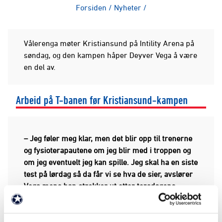
Forsiden
/
Nyheter
/
Vålerenga møter Kristiansund på Intility Arena på
søndag, og den kampen håper Deyver Vega å være
en del av.
Arbeid på T-banen før Kristiansund-kampen
– Jeg føler meg klar, men det blir opp til trenerne
og fysioterapautene om jeg blir med i troppen og
om jeg eventuelt jeg kan spille. Jeg skal ha en siste
test på lørdag så da får vi se hva de sier, avslører
Vega mens han strekker ut etter torsdagens
trening.
KJØP BILLETTER HER