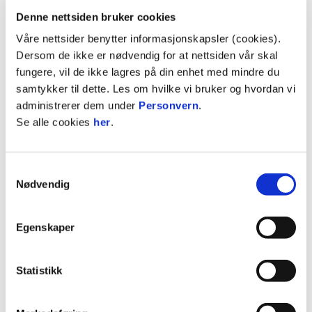
Denne nettsiden bruker cookies
ANNONSE:
Våre nettsider benytter informasjonskapsler (cookies).
Dersom de ikke er nødvendig for at nettsiden vår skal
Det er en liten strekk i baklåret som har holdt
fungere, vil de ikke lagres på din enhet med mindre du
angrepsspilleren ute av spill de siste kampene,
samtykker til dette. Les om hvilke vi bruker og hvordan vi
men han er optimist og ser fram imot en
administrerer dem under
Personvern
.
spennende kamp mot Kristiansund.
Se alle cookies
her
.
– De er veldig gode på midten, og alle så hvor bra
de spilte mot Manchester United, så det blir en tøff
Samtykkevalg
kamp. Men vi er i form, vi har trent bra og dette er
Nødvendig
en kamp vi skal vinne, sier Vega og utdyper:
Egenskaper
– Selv om vi tapte mot de tidligere i år er ikke det
noe vi tenker på nå. Vi skal være med helt i toppen
og da må vi ta mange poeng – spesielt hjemme. Så
Statistikk
vi tenker ikke på revansje, men ta poeng for å
komme oss ut i Europa, forteller Vega.