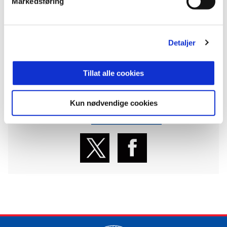
Markedsføring
Kampen mot Kristiansund går søndag klokka
20.00.
Kjøp billetter nå!
Detaljer
ANNONSE FRA ELITESERIEN:
Tillat alle cookies
Publisert: 01.08.2019
Kun nødvendige cookies
Skrevet av: Frank Ove Hansen
Kontakt:
frank.ove.hansen@vif.no