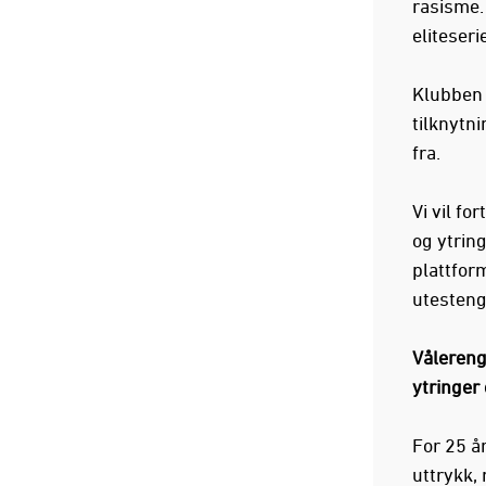
rasisme. 
eliteseri
Klubben 
tilknytni
fra.
Vi vil f
og ytrin
plattfor
utesteng
Vålereng
ytringer
For 25 å
uttrykk,