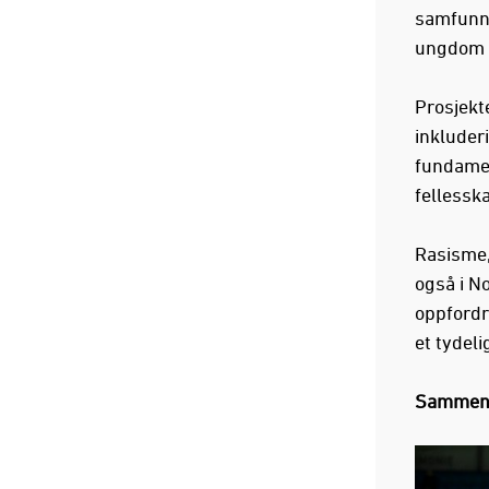
samfunn 
ungdom o
Prosjekt
inkluder
fundamen
fellessk
Rasisme,
også i No
oppfordr
et tydel
Sammen k