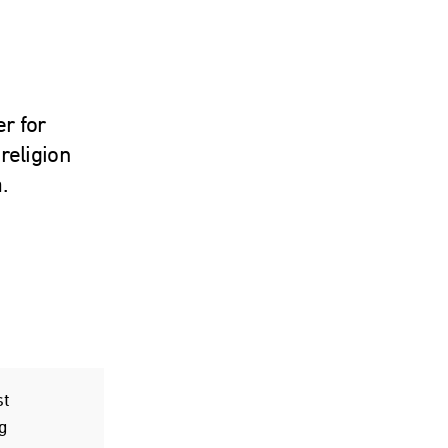
er for
 religion
a.
st
g