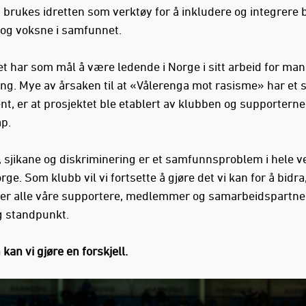
brukes idretten som verktøy for å inkludere og integrere 
g voksne i samfunnet.
et har som mål å være ledende i Norge i sitt arbeid for man
ing. Mye av årsaken til at «Vålerenga mot rasisme» har et s
t, er at prosjektet ble etablert av klubben og supporterne 
ap.
 sjikane og diskriminering er et samfunnsproblem i hele v
rge. Som klubb vil vi fortsette å gjøre det vi kan for å bidra,
er alle våre supportere, medlemmer og samarbeidspartnere
ig standpunkt.
an vi gjøre en forskjell.