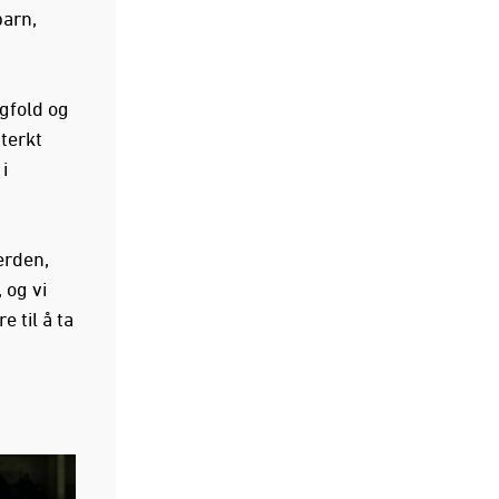
barn,
gfold og
terkt
i
erden,
 og vi
 til å ta