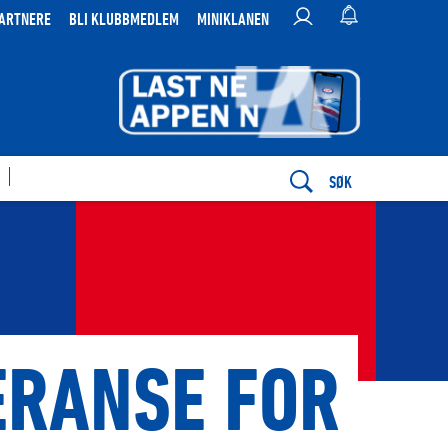
ARTNERE
BLI KLUBBMEDLEM
MINIKLANEN
SØK
ERANSE FOR