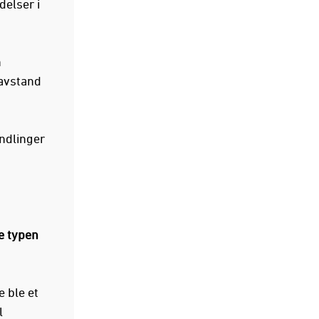
delser i
n
 avstand
andlinger
e typen
 ble et
l