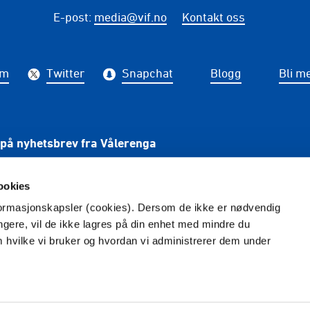
E-post
:
media@vif.no
Kontakt oss
am
Twitter
Snapchat
Blogg
Bli m
på nyhetsbrev fra Vålerenga
PÅME
ookies
nformasjonskapsler (cookies). Dersom de ikke er nødvendig
ungere, vil de ikke lagres på din enhet med mindre du
m hvilke vi bruker og hvordan vi administrerer dem under
Redaktør
: Tina Wulf -
Foto
: Photokimppa
Vilkår og betingelser
Personvern