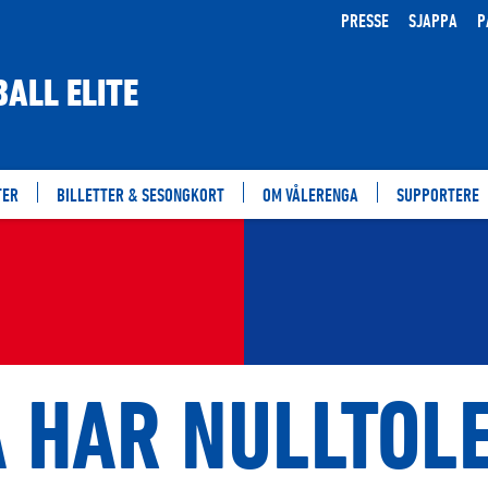
PRESSE
SJAPPA
P
ALL ELITE
TER
BILLETTER & SESONGKORT
OM VÅLERENGA
SUPPORTERE
 HAR NULLTOL