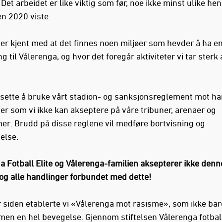
Det arbeidet er like viktig som før, noe ikke minst ulike hen
en 2020 viste.
er kjent med at det finnes noen miljøer som hevder å ha e
ng til Vålerenga, og hvor det foregår aktiviteter vi tar sterk
ortsette å bruke vårt stadion- og sanksjonsreglement mot h
ger som vi ikke kan akseptere på våre tribuner, arenaer og
mer. Brudd på disse reglene vil medføre bortvisning og
else.
a Fotball Elite og Vålerenga-familien aksepterer ikke denn
 og alle handlinger forbundet med dette!
r siden etablerte vi «Vålerenga mot rasisme», som ikke bare
 men en hel bevegelse. Gjennom stiftelsen Vålerenga fotbal