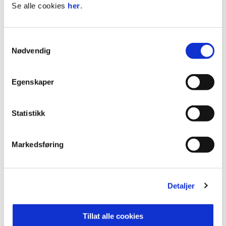
Se alle cookies
her
.
Etter hvilen fikk Rosenborg styre litt mer, og
bortsett fra Aaron Kiil Olsen og Oscar Hedvall, var
Samtykkevalg
det stort sett et nytt Vålerenga-lag på banen etter
Nødvendig
en times spill. De nye gutta fulgte opp, holdt stand
helt inn og sørga for den tredje av tre mulige seire
i Marbella under årets oppkjøring.
Egenskaper
Allerede om et par timer sitter troppen på flyet
Statistikk
tilbake til hovedstaden, og neste lørdag, 7. mars
venter Strømsgodset i generalprøven på Intility
Arena.
Markedsføring
Detaljer
Tillat alle cookies