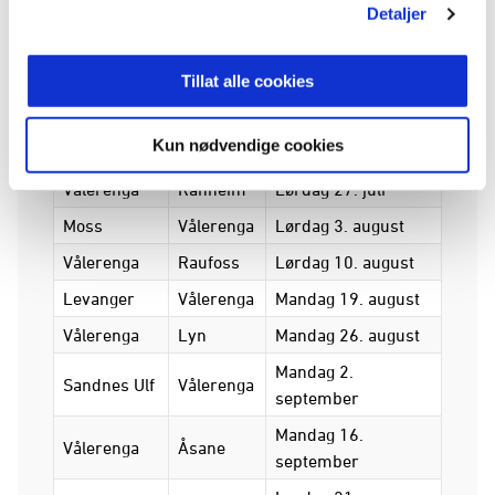
Detaljer
De siste 15 kampdagene blir først berammet i
Tillat alle cookies
mai.
Kun nødvendige cookies
Hjemmelag
Bortelag
Dato
Vålerenga
Ranheim
Lørdag 27. juli
Moss
Vålerenga
Lørdag 3. august
Vålerenga
Raufoss
Lørdag 10. august
Levanger
Vålerenga
Mandag 19. august
Vålerenga
Lyn
Mandag 26. august
Mandag 2.
Sandnes Ulf
Vålerenga
september
Mandag 16.
Vålerenga
Åsane
september