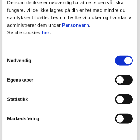
Dersom de ikke er nødvendig for at nettsiden vår skal
Torsdag
Vålerenga
Kongsvinger
18.00
fungere, vil de ikke lagres på din enhet med mindre du
16. mai
samtykker til dette. Les om hvilke vi bruker og hvordan vi
Onsdag
Åsane
Vålerenga
19.00
administrerer dem under
Personvern
.
22. mai
Se alle cookies
her
.
Søndag
Vålerenga
Levanger
14.30
26. mai
Samtykkevalg
Lørdag 1.
Ranheim
Vålerenga
16.00
Nødvendig
juni
Søndag 9.
Vålerenga
Moss
19.00
Egenskaper
juni
Søndag
Egersund
Vålerenga
15.00
Statistikk
16. juni
Søndag
Vålerenga
Sandnes Ulf
17.00
23. juni
Markedsføring
Lørdag
Start
Vålerenga
16.00
20. juli