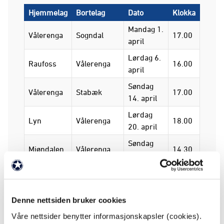
Hjemmelag
Bortelag
Dato
Klokka
Mandag 1.
Vålerenga
Sogndal
17.00
april
Lørdag 6.
Raufoss
Vålerenga
16.00
april
Søndag
Vålerenga
Stabæk
17.00
14. april
Lørdag
Lyn
Vålerenga
18.00
20. april
Søndag
Mjøndalen
Vålerenga
14.30
28. april
Lørdag 4.
Vålerenga
Bryne
19.00
mai
Lørdag
Denne nettsiden bruker cookies
Aalesund
Vålerenga
16.00
11. mai
Våre nettsider benytter informasjonskapsler (cookies).