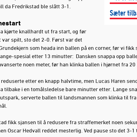
ll da Fredrikstad ble slått 3-1.
Sæter til
estart
 kjørte knallhardt ut fra start, og før
 var spilt, sto det 2-0. Først var det
Grundekjern som heada inn ballen på en corner, før vi fikk 
Lange-spesial etter 13 minutter: Dansken snappa opp ball
vanserte noen meter, før han klinka ballen i hjørnet fra 20
 reduserte etter en knapp halvtime, men Lucas Haren sen
a tilbake i en tomålsledelse bare minutter etter. Lange sn
 utspark, serverte ballen til landsmannen som klinka til fra
mål.
tad fikk sjansen til å redusere fra straffemerket noen seku
en Oscar Hedvall reddet mesterlig. Ved pause sto det 3-1 t