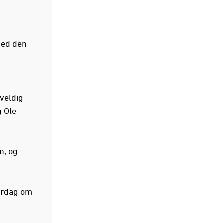
med den
veldig
g Ole
n, og
ørdag om