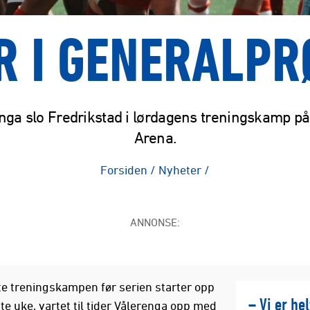
R I GENERALP
nga slo Fredrikstad i lørdagens treningskamp på I
Arena.
Forsiden
/
Nyheter
/
ANNONSE:
ste treningskampen før serien starter opp
– Vi er he
te uke, vartet til tider Vålerenga opp med