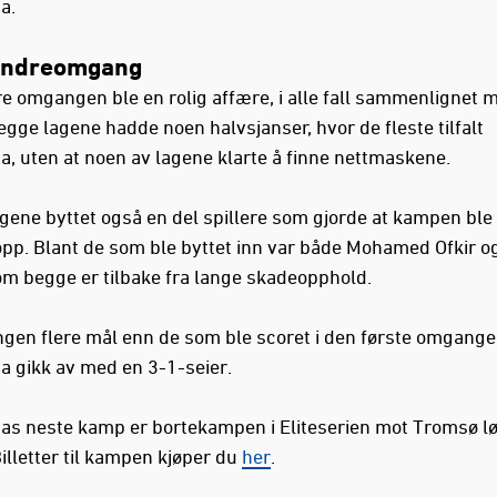
a.
 andreomgang
e omgangen ble en rolig affære, i alle fall sammenlignet 
egge lagene hadde noen halvsjanser, hvor de fleste tilfalt
a, uten at noen av lagene klarte å finne nettmaskene.
gene byttet også en del spillere som gjorde at kampen ble 
opp. Blant de som ble byttet inn var både Mohamed Ofkir o
m begge er tilbake fra lange skadeopphold.
ingen flere mål enn de som ble scoret i den første omgange
a gikk av med en 3-1-seier.
as neste kamp er bortekampen i Eliteserien mot Tromsø l
illetter til kampen kjøper du
her
.