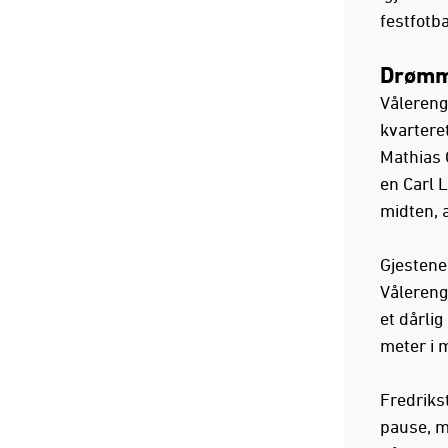
festfotba
Drømm
Vålerenga
kvarteret
Mathias 
en Carl 
midten, a
Gjestene
Vålereng
et dårlig
meter i 
Fredriks
pause, m