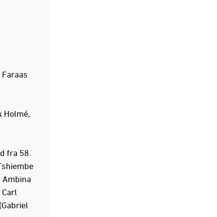
n Faraas
k Holmé,
 fra 58.
n Tshiembe
ce Ambina
 Carl
(Gabriel