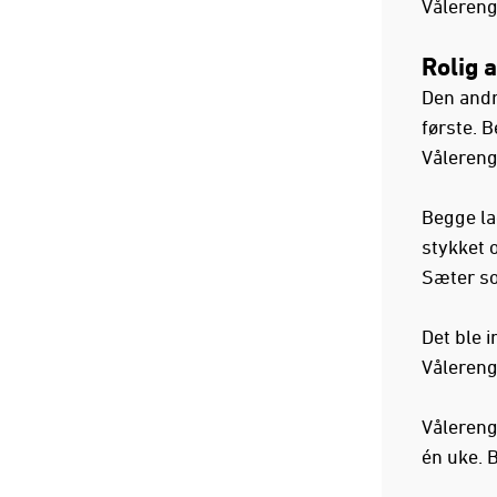
Vålereng
Rolig
Den andr
første. B
Vålereng
Begge la
stykket 
Sæter so
Det ble 
Vålereng
Vålereng
én uke. B