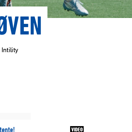
RØVEN
ntility
ltente!
VIDEO