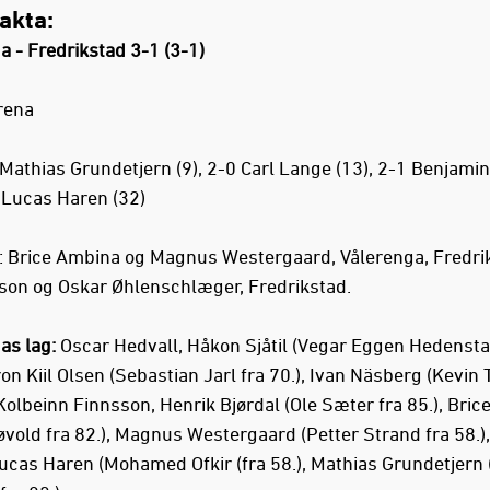
akta:
a - Fredrikstad 3-1 (3-1)
Arena
 Mathias Grundetjern (9), 2-0 Carl Lange (13), 2-1 Benjami
1 Lucas Haren (32)
t: Brice Ambina og Magnus Westergaard, Vålerenga, Fredri
son og Oskar Øhlenschlæger, Fredrikstad.
as lag:
Oscar Hedvall, Håkon Sjåtil (Vegar Eggen Hedenstad
on Kiil Olsen (Sebastian Jarl fra 70.), Ivan Näsberg (Kevi
 Kolbeinn Finnsson, Henrik Bjørdal (Ole Sæter fra 85.), Bri
øvold fra 82.), Magnus Westergaard (Petter Strand fra 58.),
ucas Haren (Mohamed Ofkir (fra 58.), Mathias Grundetjern 