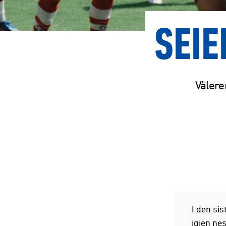
SEIE
Vålere
I den si
igjen nes