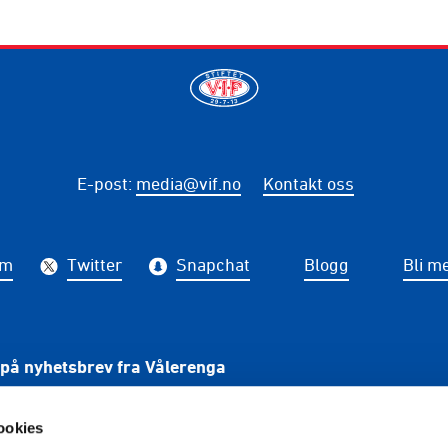
E-post
:
media@vif.no
Kontakt oss
am
Twitter
Snapchat
Blogg
Bli m
på nyhetsbrev fra Vålerenga
PÅME
ookies