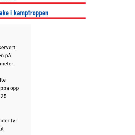
bake i kamptroppen
servert
en på
 meter.
dte
appa opp
 25
nder før
il