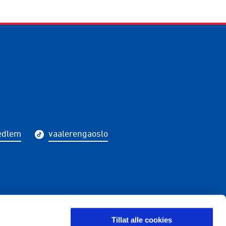
edlem
vaalerengaoslo
LDING
Tillat alle cookies