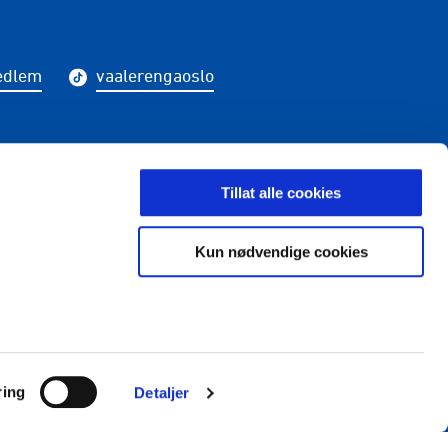
edlem
vaalerengaoslo
Tillat alle cookies
LDING
Kun nødvendige cookies
ring
Detaljer