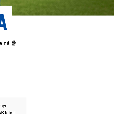
A
be nå 🍿
 mye
𝗞𝗘 her: