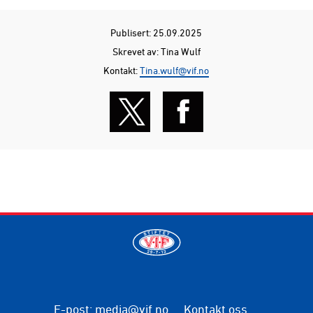
Publisert: 25.09.2025
Skrevet av: Tina Wulf
Kontakt:
Tina.wulf@vif.no
E-post
:
media@vif.no
Kontakt oss