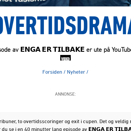
OVERTIDSDRAM
ode av 𝗘𝗡𝗚𝗔 𝗘𝗥 𝗧𝗜𝗟𝗕𝗔𝗞𝗘 er ute på YouTu
VIDEO
Forsiden
/
Nyheter
/
ANNONSE:
ibuner, to overtidsscoringer og exit i cupen. Det og veldig
 du se i en 40 minutter lang episode av 𝗘𝗡𝗚𝗔 𝗘𝗥 𝗧𝗜𝗟𝗕