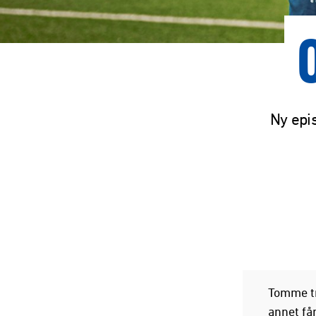
Ny epis
Tomme tr
annet får