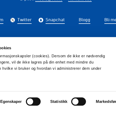
am
Twitter
Snapchat
Blogg
Bli m
på nyhetsbrev fra Vålerenga
ookies
nformasjonskapsler (cookies). Dersom de ikke er nødvendig
PÅME
ungere, vil de ikke lagres på din enhet med mindre du
m hvilke vi bruker og hvordan vi administrerer dem under
Redaktør
: Tina Wulf -
Foto
: Photokimppa
Vilkår og betingelser
Personvern
Egenskaper
Statistikk
Markedsfø