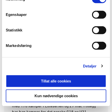
Egenskaper
Statistikk
Markedsføring
Detaljer
Tillat alle cookies
Gjenforenes med Deila
Kun nødvendige cookies
Muhammed Keita er primært kantspiller og står
med 170 kamper i Eliteserien og 29 mål. I tillegg
har han kamper for det norske G18 og U21-