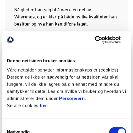
Nå gleder han seg til å være en del av
Vålerenga, og er klar på både hvilke kvaliteter han
besitter og hva han kan tilføre laget.
- Jeg er en spiller som tiltrekker seg publikum, og
med årene som har gått har jeg blitt mer og mer
opptatt av statistikk. Det å score mål og ha assist
er viktig, sier han og legger til:
Denne nettsiden bruker cookies
Våre nettsider benytter informasjonskapsler (cookies).
- Jeg kan tilføre Vålerenga trepoengere, og
Dersom de ikke er nødvendig for at nettsiden vår skal
ambisjonen min er at vi skal ligge på medaljeplass
fungere, vil de ikke lagres på din enhet med mindre du
før jeg forlater klubben.
samtykker til dette. Les om hvilke vi bruker og hvordan vi
administrerer dem under
Personvern
.
Se intervju med Keita i videovinduet under:
Se alle cookies
her
.
Samtykkevalg
Nødvendig