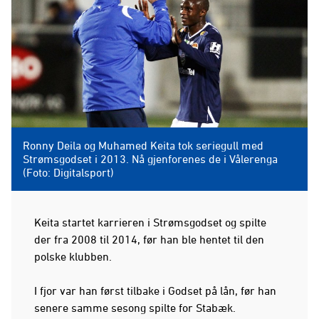
Ronny Deila og Muhamed Keita tok seriegull med
Strømsgodset i 2013. Nå gjenforenes de i Vålerenga
(Foto: Digitalsport)
Keita startet karrieren i Strømsgodset og spilte
der fra 2008 til 2014, før han ble hentet til den
polske klubben.
I fjor var han først tilbake i Godset på lån, før han
senere samme sesong spilte for Stabæk.