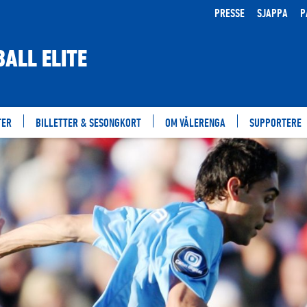
PRESSE
SJAPPA
P
ALL ELITE
TER
BILLETTER & SESONGKORT
OM VÅLERENGA
SUPPORTERE