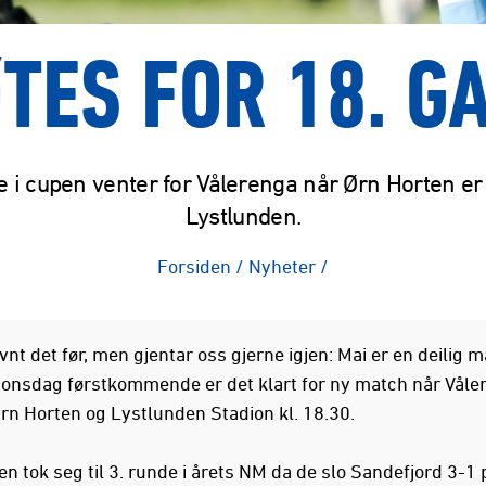
TES FOR 18. G
e i cupen venter for Vålerenga når Ørn Horten er 
Lystlunden.
Forsiden
/
Nyheter
/
vnt det før, men gjentar oss gjerne igjen: Mai er en deilig 
 onsdag førstkommende er det klart for ny match når Våle
Ørn Horten og Lystlunden Stadion kl. 18.30.
n tok seg til 3. runde i årets NM da de slo Sandefjord 3-1 