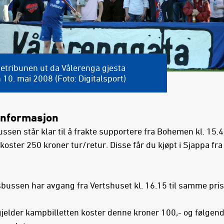
tetribunen ut da Vålerenga gjesta
10. mai 2008 (Foto: Digitalsport)
tinformasjon
sen står klar til å frakte supportere fra Bohemen kl. 15.
 koster 250 kroner tur/retur. Disse får du kjøpt i Sjappa fr
bussen har avgang fra Vertshuset kl. 16.15 til samme pris
gjelder kampbilletten koster denne kroner 100,- og følgen