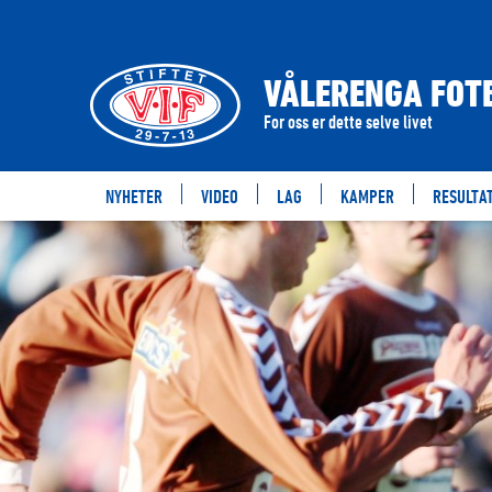
VÅLERENGA FOTB
For oss er dette selve livet
NYHETER
VIDEO
LAG
KAMPER
RESULTA