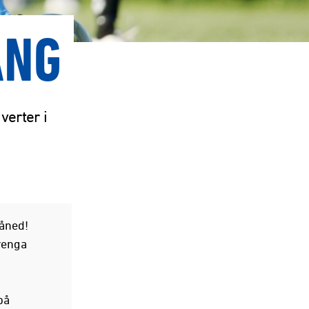
ANG
verter i
måned!
renga
på