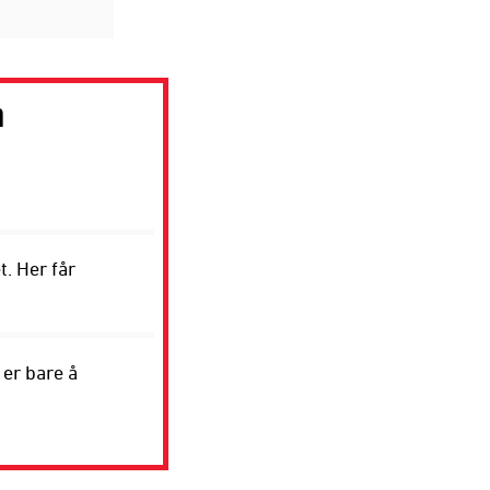
n
t. Her får
 er bare å