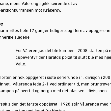
ne, mens Vålerenga gikk seirende ut av
parkkonkurransen mot Kråkerøy.
ie
ar møttes hele 17 ganger tidligere, og flere av oppgjørene
nnerike slagene.
For Vålerengas del ble kampen i 2008 starten på e
cupeventyr der Haralds pokal til slutt ble med hjem
Valle.
orten er nok oppgjøret i siste serierunde i 1. divisjon i 200
 minnet. Vålerenga leda 2-1 ved ordinær tid, men bruntrøye
ampen på overtid og berga med det plassen i divisjonen.
søk siden det første oppgjøret i 1928 står Vålerenga med n
ort og syv tap mot laget fra Horten.