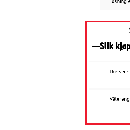
løsning e
Slik kjø
Busser so
Vålerenga