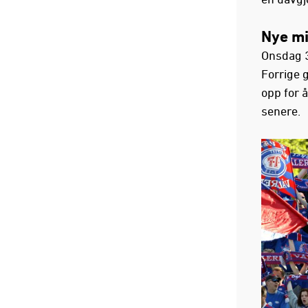
Nye m
Onsdag 3
Forrige 
opp for 
senere.