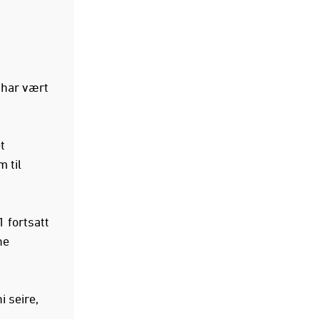
 har vært
t
 til
1 fortsatt
ne
i seire,