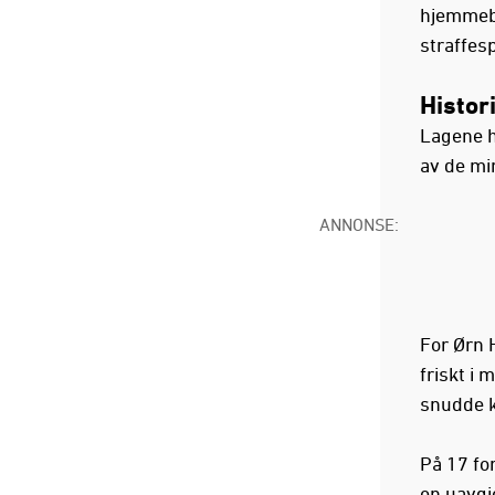
hjemmeba
straffes
Histor
Lagene h
av de mi
ANNONSE:
For Ørn H
friskt i
snudde k
På 17 for
en uavgj