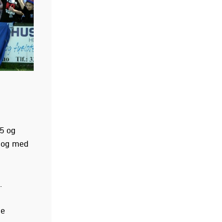
45 og
a og med
.
de