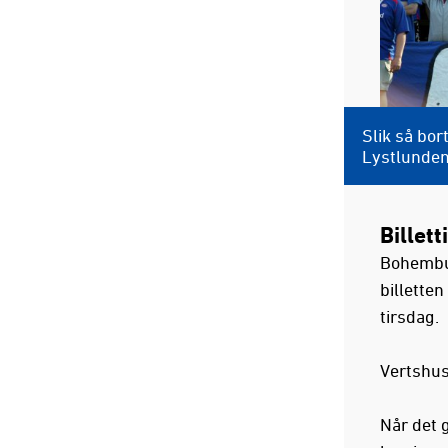
Slik så bor
Lystlunden 
Billet
Bohembus
billetten
tirsdag.
Vertshus
Når det 