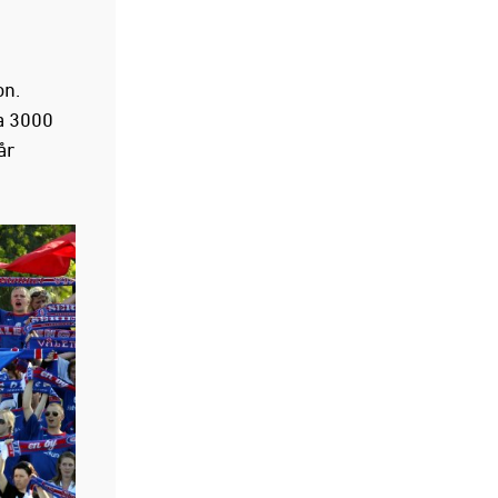
on.
a 3000
år