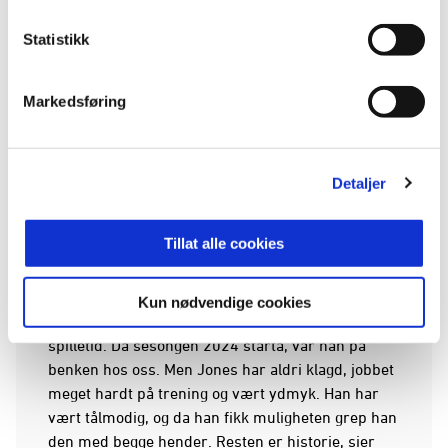
Statistikk
Markedsføring
Detaljer
Tillat alle cookies
- Dette er et lite eventyr. Høsten 23 var Jones leid
Kun nødvendige cookies
ut til KFUM i OBOS-ligaen uten å få spesielt mye
spilletid. Da sesongen 2024 starta, var han på
benken hos oss. Men Jones har aldri klagd, jobbet
meget hardt på trening og vært ydmyk. Han har
vært tålmodig, og da han fikk muligheten grep han
den med begge hender. Resten er historie, sier