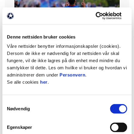
Denne nettsiden bruker cookies
Våre nettsider benytter informasjonskapsler (cookies).
Dersom de ikke er nødvendig for at nettsiden vår skal
- Det er nesten litt surrealistisk å tenke på, men
fungere, vil de ikke lagres på din enhet med mindre du
det var et lite luksusproblem. Det hadde ikke vært
samtykker til dette. Les om hvilke vi bruker og hvordan vi
feil for meg å bli i Vålerenga og spille i Eliteserien
administrerer dem under
Personvern
.
før jeg eventuelt dro videre, men det kom et tilbud
Se alle cookies
her
.
som var vanskelig å motstå. Celta Vigo spiller en
veldig kul type fotball, og jeg føler det er et sted jeg
kan utvikle meg videre, få den hjelpen jeg trenger
Samtykkevalg
og ta nye steg, sier han.
Nødvendig
Sportssjef Joacim Jonsson er mektig imponert
Egenskaper
over det unggutten har gjort de siste par årene.