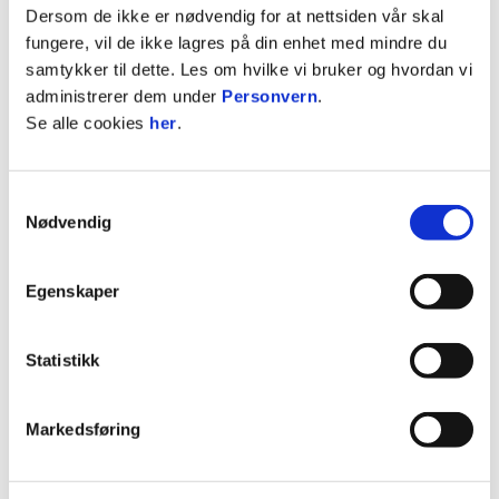
Dersom de ikke er nødvendig for at nettsiden vår skal
ble naturligvis trist da Ingebrigtsen ga beskjed om
fungere, vil de ikke lagres på din enhet med mindre du
sin avgang, og skryter veldig av jobben han har
samtykker til dette. Les om hvilke vi bruker og hvordan vi
lagt ned for klubben.
administrerer dem under
Personvern
.
Se alle cookies
her
.
- Jeg har kjent Jørgen og jobbet sammen med han
i mange år, og syns selvfølgelig dette er leit.
Jeg gjorde et forsøk på å overtale han, men dette
Samtykkevalg
var noe han hadde bestemt seg for noe vi har full
Nødvendig
respekt for, sier han og fortsetter:
- Jørgen har vært det bærende leddet mellom en
Egenskaper
engasjert daglig leder og to
svært engasjerte hovedtrenere, og den rollen har
Statistikk
han fungert veldig godt i. I tillegg har han vært
regissøren bak det å bygge en bro mellom
utviklingsavdelingen og A-laget, og bærer av en
Markedsføring
sportslig strategiplan for klubben. Jørgen har
virkelig levert varene for Vålerenga i de årene han