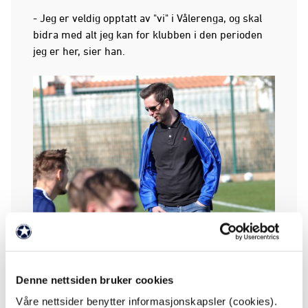
- Jeg er veldig opptatt av "vi" i Vålerenga, og skal
bidra med alt jeg kan for klubben i den perioden
jeg er her, sier han.
Ingebrigtsen under årets treningsleir i
Portugal (Foto: Jørn H. Skjærpe)
Denne nettsiden bruker cookies
Våre nettsider benytter informasjonskapsler (cookies).
Daglig leder i Vålerenga, Erik Espeseth