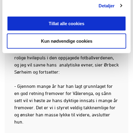
har vært her, og det er synd at vi mister han,
Detaljer
avslutter Espeseth.
Styreleder i Vålerenga Fotball Elite, Tuva Ørbeck
Tillat alle cookies
Sørheim sier følgende om Ingebrigtsens avgang:
Kun nødvendige cookies
- Jørgen har vært som et stille fjellvann mellom
langt mer stormfulle personer. Jeg vil savne hans
rolige hvilepuls i den oppjagede fotballverdenen,
og jeg vil savne hans analytiske evner, sier Ørbeck
Sørheim og fortsetter:
- Gjennom mange år har han lagt grunnlaget for
en god retning fremover for Vålerenga, og sånn
sett vil vi høste av hans dyktige innsats i mange år
fremover. Det er vi i styret veldig takknemlige for
og ønsker han masse lykke til videre, avslutter
hun.