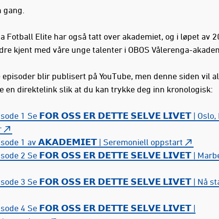
 gang.
 Fotball Elite har også tatt over akademiet, og i løpet av 2
edre kjent med våre unge talenter i OBOS Vålerenga-akade
 episoder blir publisert på YouTube, men denne siden vil al
 en direktelink slik at du kan trykke deg inn kronologisk:
sode 1 Se 𝗙𝗢𝗥 𝗢𝗦𝗦 𝗘𝗥 𝗗𝗘𝗧𝗧𝗘 𝗦𝗘𝗟𝗩𝗘 𝗟𝗜𝗩𝗘𝗧 | Oslo
r
sode 1 av 𝗔𝗞𝗔𝗗𝗘𝗠𝗜𝗘𝗧 | Seremoniell oppstart
sode 2 Se 𝗙𝗢𝗥 𝗢𝗦𝗦 𝗘𝗥 𝗗𝗘𝗧𝗧𝗘 𝗦𝗘𝗟𝗩𝗘 𝗟𝗜𝗩𝗘𝗧 | Marb
sode 3 Se 𝗙𝗢𝗥 𝗢𝗦𝗦 𝗘𝗥 𝗗𝗘𝗧𝗧𝗘 𝗦𝗘𝗟𝗩𝗘 𝗟𝗜𝗩𝗘𝗧 | Nå s
sode 4 Se 𝗙𝗢𝗥 𝗢𝗦𝗦 𝗘𝗥 𝗗𝗘𝗧𝗧𝗘 𝗦𝗘𝗟𝗩𝗘 𝗟𝗜𝗩𝗘𝗧 |