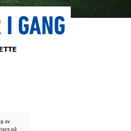
 I GANG
𝗧𝗧𝗘
ng av
ettere på