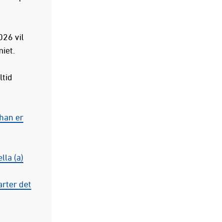
026 vil
miet.
ltid
, han er
ella (a)
tarter det