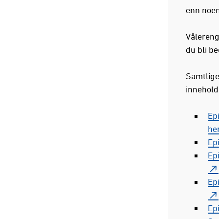
enn noen
Vålerenga
du bli b
Samtlige
inneholde
Epi
he
Epi
Epi
Epi
Epi