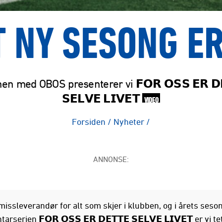
T NY SESONG ER
 med OBOS presenterer vi 𝗙𝗢𝗥 𝗢𝗦𝗦 𝗘𝗥 𝗗
𝗦𝗘𝗟𝗩𝗘 𝗟𝗜𝗩𝗘𝗧
VIDEO
Forsiden
/
Nyheter
/
ANNONSE:
missleverandør for alt som skjer i klubben, og i årets seso
serien 𝗙𝗢𝗥 𝗢𝗦𝗦 𝗘𝗥 𝗗𝗘𝗧𝗧𝗘 𝗦𝗘𝗟𝗩𝗘 𝗟𝗜𝗩𝗘𝗧 er vi t