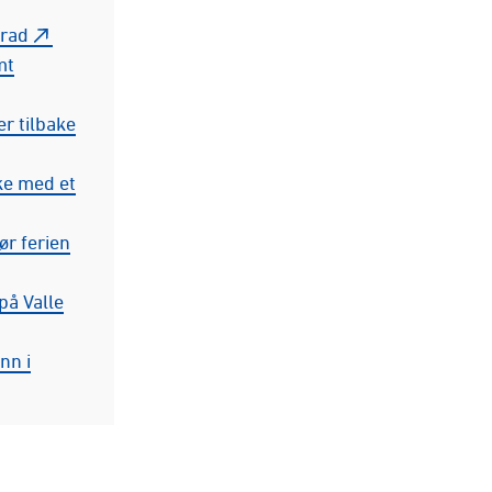
 rad
mt
 er tilbake
bake med et
før ferien
på Valle
nn i