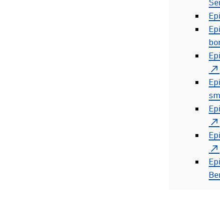
Se
Epi
Epi
bor
Epi
Epi
sm
Ep
Ep
Ep
Be