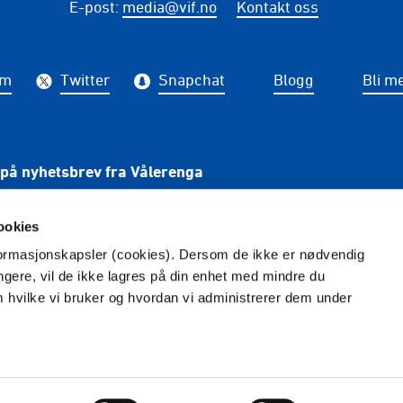
E-post
:
media@vif.no
Kontakt oss
am
Twitter
Snapchat
Blogg
Bli m
på nyhetsbrev fra Vålerenga
PÅME
ookies
nformasjonskapsler (cookies). Dersom de ikke er nødvendig
ungere, vil de ikke lagres på din enhet med mindre du
m hvilke vi bruker og hvordan vi administrerer dem under
Redaktør
: Tina Wulf -
Foto
: Photokimppa
Vilkår og betingelser
Personvern