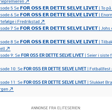
riepremieren
sode 5 Se 𝗙𝗢𝗥 𝗢𝗦𝗦 𝗘𝗥 𝗗𝗘𝗧𝗧𝗘 𝗦𝗘𝗟𝗩𝗘 𝗟𝗜𝗩𝗘𝗧 | To på
sode 6 Se 𝗙𝗢𝗥 𝗢𝗦𝗦 𝗘𝗥 𝗗𝗘𝗧𝗧𝗘 𝗦𝗘𝗟𝗩𝗘 𝗟𝗜𝗩𝗘𝗧 | Enor
tefølge i Fredrikstad
sode 7 Se 𝗙𝗢𝗥 𝗢𝗦𝗦 𝗘𝗥 𝗗𝗘𝗧𝗧𝗘 𝗦𝗘𝗟𝗩𝗘 𝗟𝗜𝗩𝗘𝗧 | Johs
sode 8 Se 𝗙𝗢𝗥 𝗢𝗦𝗦 𝗘𝗥 𝗗𝗘𝗧𝗧𝗘 𝗦𝗘𝗟𝗩𝗘 𝗟𝗜𝗩𝗘𝗧 | Til
ell
isode 9: Se
FOR OSS ER DETTE SELVE LIVET
| Seier i siste 
isode 10: Se
FOR OSS ER DETTE SELVE LIVET
| Fotballfest 
isode 11: Se
FOR OSS ER DETTE SELVE LIVET
| Slukket Bra
rgen
ANNONSE FRA ELITESERIEN: