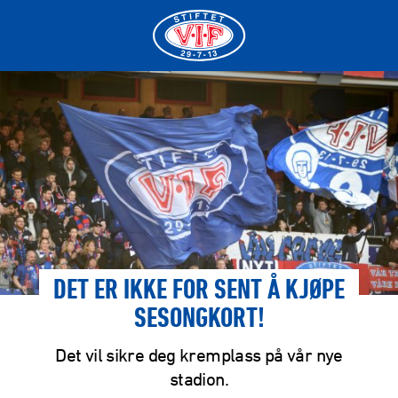
DET ER IKKE FOR SENT Å KJØPE
SESONGKORT!
Det vil sikre deg kremplass på vår nye
stadion.