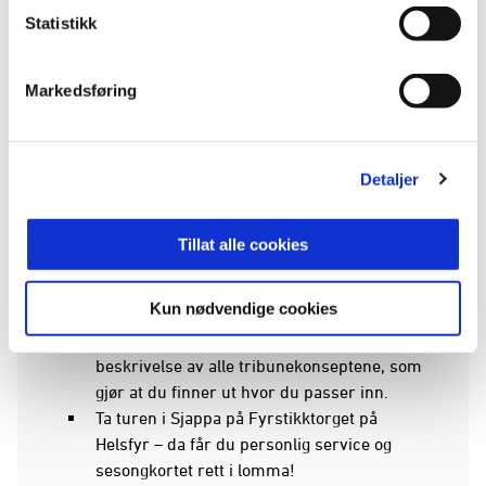
Forkjøpsrett på samme sted neste sesong.
Statistikk
Forkjøpsrett eventuelle cupkamper fra og med 5.
Markedsføring
runde til og med cupfinalen.
10 % rabatt i Vålerenga-Sjappa.
Detaljer
Tillat alle cookies
Kun nødvendige cookies
Du kan kjøpe sesongkort på tre måter
Kjøp på
vifsesongkort.no
. Der får du en
beskrivelse av alle tribunekonseptene, som
gjør at du finner ut hvor du passer inn.
Ta turen i Sjappa på Fyrstikktorget på
Helsfyr – da får du personlig service og
sesongkortet rett i lomma!