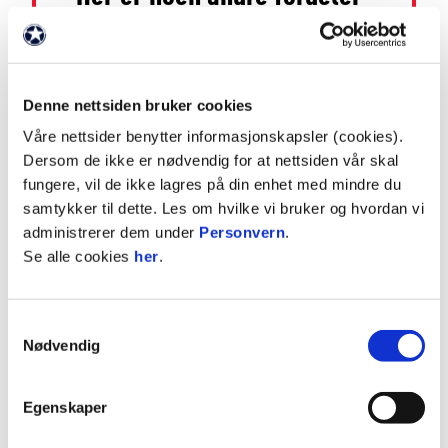
Du slipper å måtte kjøpe enkeltbilletter foran hver
kamp.
Denne nettsiden bruker cookies
Våre nettsider benytter informasjonskapsler (cookies).
Du er garantert plass på både åpningskampen på
Dersom de ikke er nødvendig for at nettsiden vår skal
ny stadion, og alle seriekampene som spilles der.
fungere, vil de ikke lagres på din enhet med mindre du
samtykker til dette. Les om hvilke vi bruker og hvordan vi
administrerer dem under
Personvern
.
Adgang på eventuelle hjemmekamper i cupen til og
Se alle cookies
her
.
med 4. runde.
Adgang på alle hjemmekamper til Vålerenga 2
Samtykkevalg
Nødvendig
(disse kampene streames ikke lengre gratis).
Egenskaper
Forkjøpsrett til vårt felt på bortekamper.