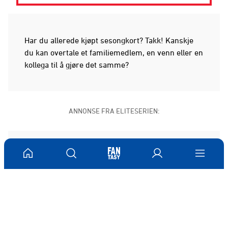
Har du allerede kjøpt sesongkort? Takk! Kanskje
du kan overtale et familiemedlem, en venn eller en
kollega til å gjøre det samme?
ANNONSE FRA ELITESERIEN:
Publisert: 05.04.2017
Skrevet av: Tina Wulf
Kontakt:
Tina.wulf@vif.no