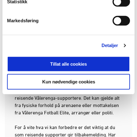
Statistikk
Bohemen sportspub. Avreise kl. 09:30, pris
tur/retur 600,-
Samlingssted i Molde: På brygga
Markedsføring
Servicetilbud på arenaen
Toaletter: Både herre- og dametoaletter.
Kiosker: Normalt kiosktilbud.
Detaljer
Betaling: Kort og kontant aksepteres.
Øvrig
Tillat alle cookies
Supporterkoordinator på plass: Matijas Loeb, 45
21 86 80,
sk@vif.no
Kun nødvendige cookies
Vi jobber stadig med å forbedre forholdene for
reisende Vålerenga-supportere. Det kan gjelde alt
fra fysiske forhold på arenaene eller mottakelsen
fra Vålerenga Fotball Elite, arrangør eller politi.
For å vite hva vi kan forbedre er det viktig at du
som reisende supporter gir tilbakemelding. Har