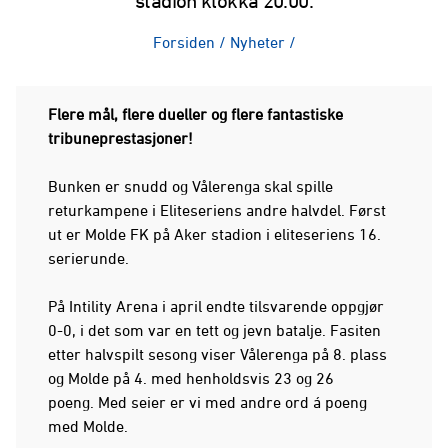
stadion klokka 20.00.
Forsiden
/
Nyheter
/
Flere mål, flere dueller og flere fantastiske
tribuneprestasjoner!
Bunken er snudd og Vålerenga skal spille
returkampene i Eliteseriens andre halvdel. Først
ut er Molde FK på Aker stadion i eliteseriens 16.
serierunde.
På Intility Arena i april endte tilsvarende oppgjør
0-0, i det som var en tett og jevn batalje. Fasiten
etter halvspilt sesong viser Vålerenga på 8. plass
og Molde på 4. med henholdsvis 23 og 26
poeng. Med seier er vi med andre ord á poeng
med Molde.