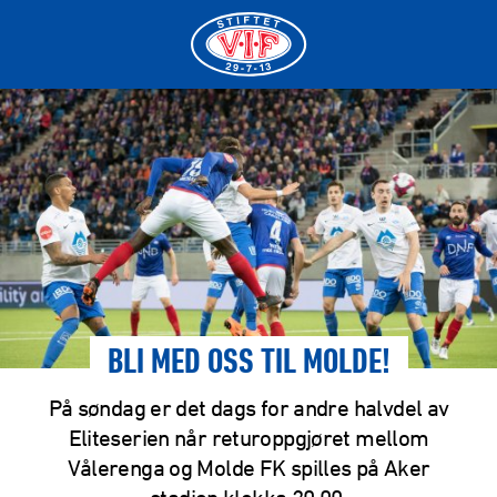
BLI MED OSS TIL MOLDE!
På søndag er det dags for andre halvdel av
Eliteserien når returoppgjøret mellom
Vålerenga og Molde FK spilles på Aker