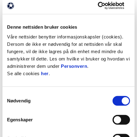
Serierunde: 16
Motstander: Molde FK
Kampstart: 20.00
Denne nettsiden bruker cookies
Portene åpner: 19.00
Resultat 2017: 4-0
Våre nettsider benytter informasjonskapsler (cookies).
Antall på bortefeltet 2017: 77
Dersom de ikke er nødvendig for at nettsiden vår skal
Arenainfo
fungere, vil de ikke lagres på din enhet med mindre du
Arena: Aker stadion
samtykker til dette. Les om hvilke vi bruker og hvordan vi
Kapasitet: 11.800
administrerer dem under
Personvern
.
Bortefelt: Felt K – Nedre Istad
Se alle cookies
her
.
Kapasitet på bortefeltet: 450
Billetter
Samtykkevalg
Nødvendig
Billetter kjøper du på
nettet
eller i billettluka på
kampdag.
Pris: 180,-
Egenskaper
Transport: Klanen setter opp bussreise fra