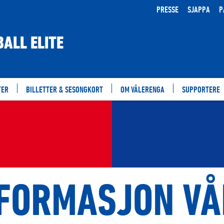
PRESSE
SJAPPA
P
ALL ELITE
TER
BILLETTER & SESONGKORT
OM VÅLERENGA
SUPPORTERE
NFORMASJON VÅ