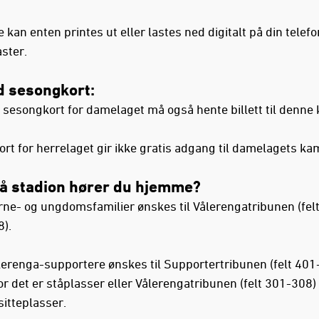
e kan enten printes ut eller lastes ned digitalt på din telefo
ster.
 sesongkort:
 sesongkort for damelaget må også hente billett til denne
rt for herrelaget gir ikke gratis adgang til damelagets k
å stadion hører du hjemme?
rne- og ungdomsfamilier ønskes til Vålerengatribunen (fel
).
lerenga-supportere ønskes til Supportertribunen (felt 401
r det er ståplasser eller Vålerengatribunen (felt 301-308)
sitteplasser.