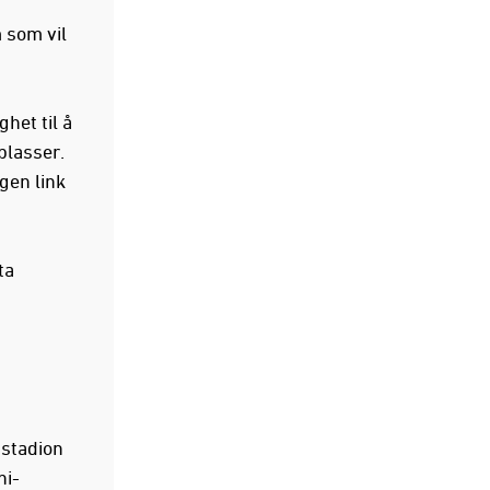
 som vil
ghet til å
eplasser.
gen link
ta
 stadion
ni-