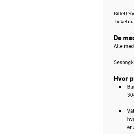
Billetten
Ticketma
De med
Alle med
Sesongko
Hvor p
Ba
308
Vå
hvo
er 