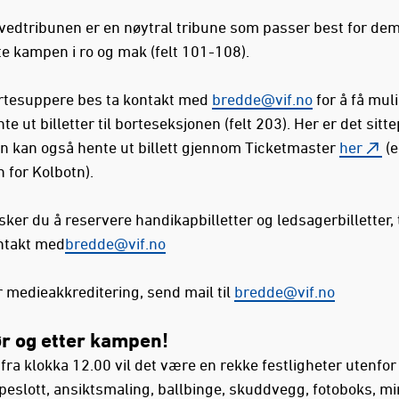
vedtribunen er en nøytral tribune som passer best for dem
e kampen i ro og mak (felt 101-108).
rtesuppere bes ta kontakt med
bredde@vif.no
for å få muli
te ut billetter til borteseksjonen (felt 203). Her er det sitt
n kan også hente ut billett gjennom Ticketmaster
her
(e
 for Kolbotn).
ker du å reservere handikapbilletter og ledsagerbilletter, 
ntakt med
bredde@vif.no
 medieakkreditering, send mail til
bredde@vif.no
ør og etter kampen!
fra klokka 12.00 vil det være en rekke festligheter utenfor
eslott, ansiktsmaling, ballbinge, skuddvegg, fotoboks, mi