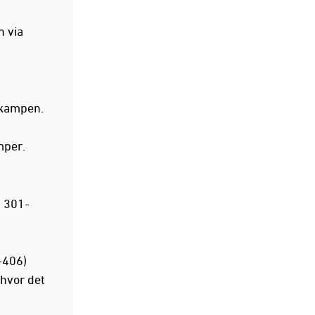
n via
 kampen.
amper.
t 301-
-406)
 hvor det