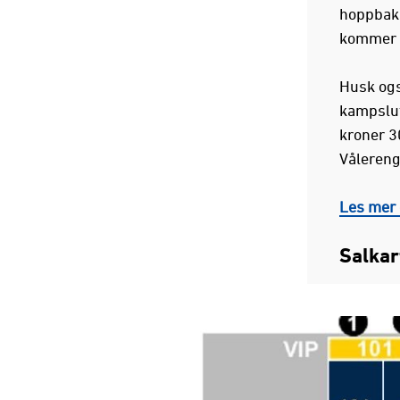
hoppbakk
kommer 
Husk ogs
kampslut
kroner 3
Vålereng
Les mer 
Salkart