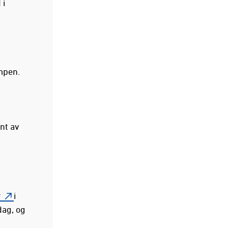
 i
ampen.
ant av
r
i
dag, og