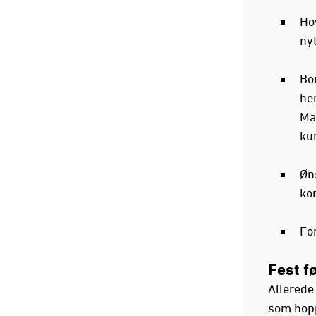
Ho
nyt
Bo
hen
Ma
kun
Øns
ko
For
Fest f
Allerede 
som hopp