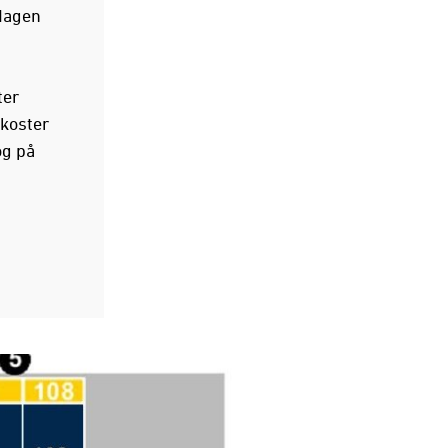
dagen
ter
 koster
og på