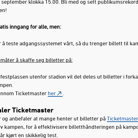
. september klokka 15.00. Bli med og sett publikumsrekord
en!
atis inngang for alle, men:
r å teste adgangssystemet vårt, så du trenger billett til k
 måter å skaffe seg billetter på:
festplassen utenfor stadion vil det deles ut billetter i fork
mpen.
ennom Ticketmaster
her
.
ler Ticketmaster
r og anbefaler at mange henter ut billetter på
Ticketmaste
av kampen, for å effektivisere billetthåndteringen på kamp
får kjørt en skikkelig test.