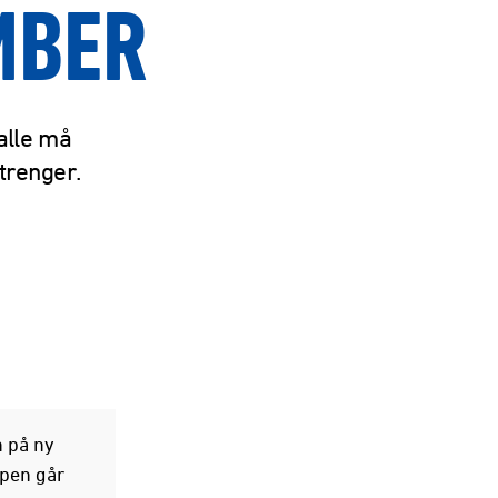
MBER
alle må
 trenger.
n på ny
mpen går