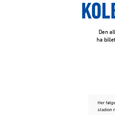
KOL
Den al
ha bille
Her følge
stadion 