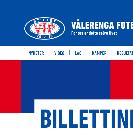
VÅLERENGA FOTB
For oss er dette selve livet
NYHETER
VIDEO
LAG
KAMPER
RESULTA
BILLETTI