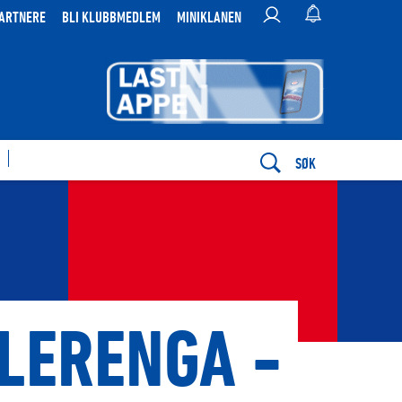
ARTNERE
BLI KLUBBMEDLEM
MINIKLANEN
SØK
LERENGA -