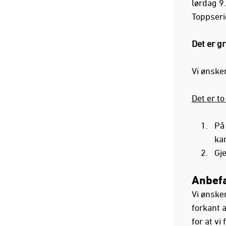
lørdag 9
Toppseri
Det er gr
Vi ønske
Det er to
På 
ka
Gj
Anbefa
Vi ønske
forkant 
for at vi 