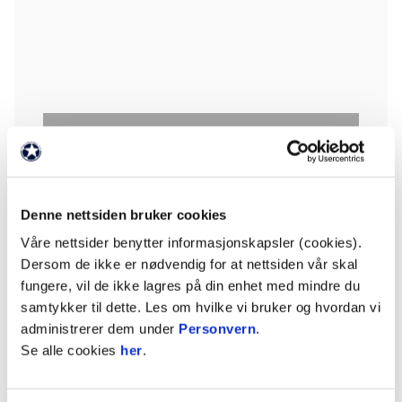
Denne nettsiden bruker cookies
Godta informasjonskapsler for å se video
Våre nettsider benytter informasjonskapsler (cookies).
Dersom de ikke er nødvendig for at nettsiden vår skal
fungere, vil de ikke lagres på din enhet med mindre du
samtykker til dette. Les om hvilke vi bruker og hvordan vi
Troppen gjennomførte en lett treningsøkt på
administrerer dem under
Personvern
.
torsdagens kamparena, og Christian Borchgrevink
Se alle cookies
her
.
og Osame Sahraoui var veldig godt fornøyd med
fasilitetene.