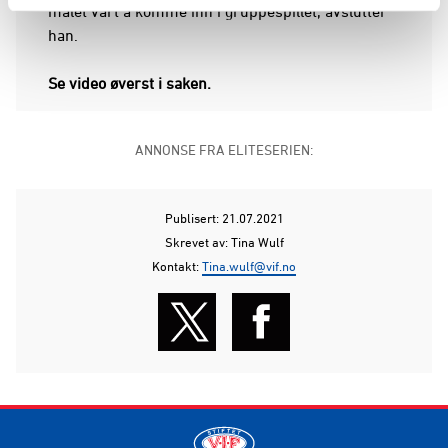
målet vårt å komme inn i gruppespillet, avslutter
han.
Se video øverst i saken.
ANNONSE FRA ELITESERIEN:
Publisert: 21.07.2021
Skrevet av: Tina Wulf
Kontakt:
Tina.wulf@vif.no