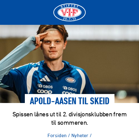
APOLD-AASEN TIL SKEID
Spissen lånes ut til 2. divisjonsklubben frem
til sommeren.
Forsiden
/
Nyheter
/