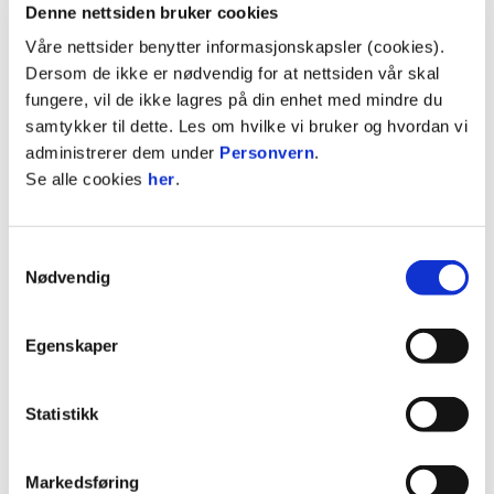
Denne nettsiden bruker cookies
Våre nettsider benytter informasjonskapsler (cookies).
Dersom de ikke er nødvendig for at nettsiden vår skal
fungere, vil de ikke lagres på din enhet med mindre du
samtykker til dette. Les om hvilke vi bruker og hvordan vi
- Lorents har et stykke opp til startplass på A-
administrerer dem under
Personvern
.
laget akkurat nå, og trenger en bedre kamparena
Se alle cookies
her
.
enn Norsk Tipping-ligaen. Derfor er det en optimal
løsning med et utlån til Skeid, som også er kjent
Samtykkevalg
for å være en god utviklingsarena. Der får han
Nødvendig
matche seg på et høyere nivå og med et lag som
slåss om opprykk, sier sportssjef Joacim Jonsson.
Egenskaper
Apold-Aasen har allerede slutta seg til Vilde
Mollestad Rislas mannskap, og var naturligvis ikke
Statistikk
med da Vålerenga satte kursen mot Spania søndag
morgen.
Markedsføring