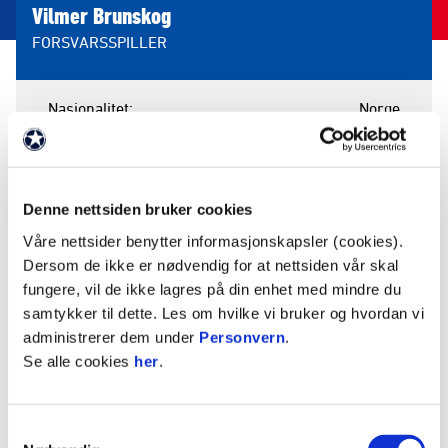
Vilmer Brunskog
FORSVARSSPILLER
Nasjonalitet
Norge
Født
1. september 2005
Høyde
195 cm
Denne nettsiden bruker cookies
Våre nettsider benytter informasjonskapsler (cookies).
STATISTIKK
Dersom de ikke er nødvendig for at nettsiden vår skal
fungere, vil de ikke lagres på din enhet med mindre du
Sesong
Lag
K
M
A
G
R
samtykker til dette. Les om hvilke vi bruker og hvordan vi
2026
Vålerenga
0
0
0
0
0
administrerer dem under
Personvern
.
2026
Vålerenga 2
12
0
3
0
Se alle cookies
her
.
2025
Vålerenga 2
24
6
3
0
2024
Vålerenga
1
0
0
0
Samtykkevalg