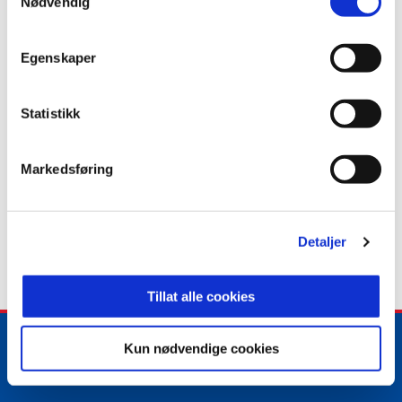
Nødvendig
2024
Vålerenga 2
3
0
0
0
2024
Vålerenga G19
1
0
0
0
Egenskaper
2024
Vålerenga G19
0
0
0
2023
Vålerenga 2
15
0
1
0
Statistikk
2023
Vålerenga G19
6
0
0
0
2023
Vålerenga G19
1
0
0
Markedsføring
2023
Vålerenga G19
3
0
0
0
2022
Vålerenga 2
1
0
0
0
2022
Vålerenga G19
1
0
0
0
Detaljer
2022
Vålerenga G19
1
0
0
0
Tillat alle cookies
Kun nødvendige cookies