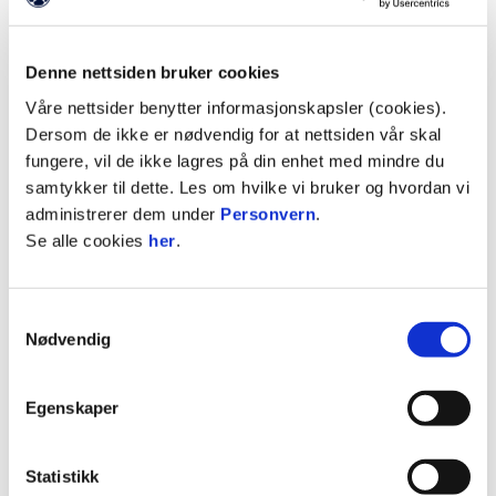
(404)
Forsiden
Denne nettsiden bruker cookies
Våre nettsider benytter informasjonskapsler (cookies).
Vi har nettopp lagt om til nye nettsider. Det gjør at
Dersom de ikke er nødvendig for at nettsiden vår skal
en del sider ikke dukker opp i Google-søk. En del
fungere, vil de ikke lagres på din enhet med mindre du
gamle lenker vil ikke lenger peke til riktig side.
samtykker til dette. Les om hvilke vi bruker og hvordan vi
Dette er normalt og vil justere seg etterhvert som
administrerer dem under
Personvern
.
Google indekserer sidene på nytt.
Se alle cookies
her
.
Dette er en ny medieplattform, og noen feil kan
oppstå underveis. Dette jobber vi kontinuerlig
Samtykkevalg
Nødvendig
med.
Vi beklager bryderiet og takker for din
Egenskaper
tålmodighet.
Gå til forsiden
Statistikk