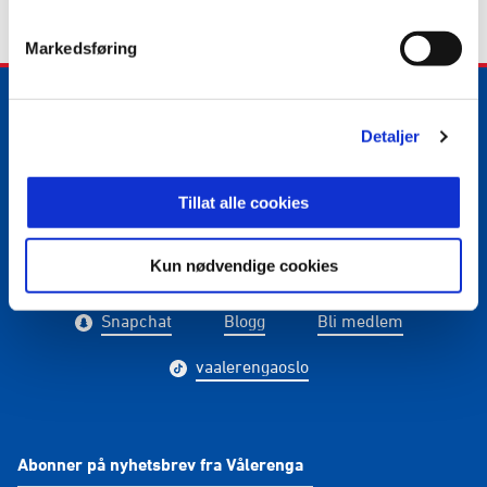
Markedsføring
Detaljer
E-post
:
media@vif.no
Kontakt oss
Tillat alle cookies
Kun nødvendige cookies
Facebook
Instagram
Twitter
Snapchat
Blogg
Bli medlem
vaalerengaoslo
Abonner på nyhetsbrev fra Vålerenga