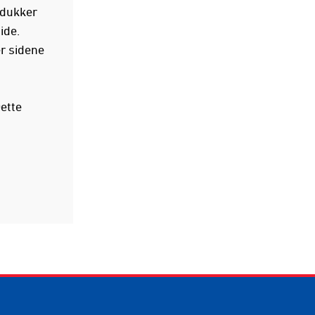
e dukker
ide.
er sidene
ette