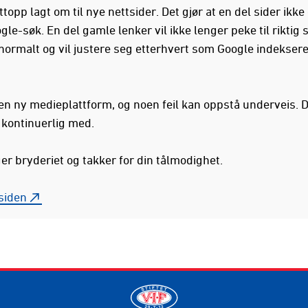
ttopp lagt om til nye nettsider. Det gjør at en del sider ikk
gle-søk. En del gamle lenker vil ikke lenger peke til riktig s
 normalt og vil justere seg etterhvert som Google indekser
 en ny medieplattform, og noen feil kan oppstå underveis. D
i kontinuerlig med.
ger bryderiet og takker for din tålmodighet.
rsiden