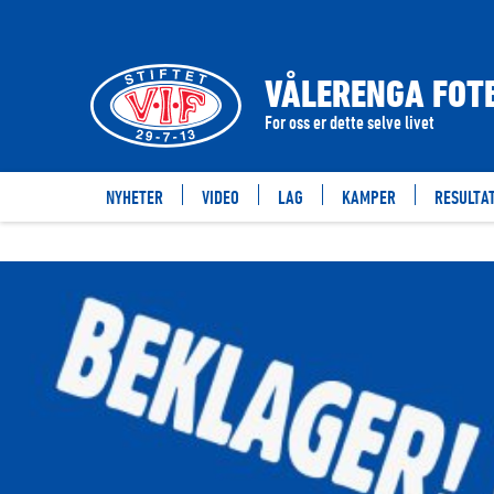
VÅLERENGA FOTB
For oss er dette selve livet
NYHETER
VIDEO
LAG
KAMPER
RESULTA