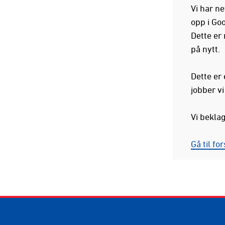
Vi har ne
opp i Goo
Dette er
på nytt.
Dette er
jobber v
Vi bekla
Gå til fo