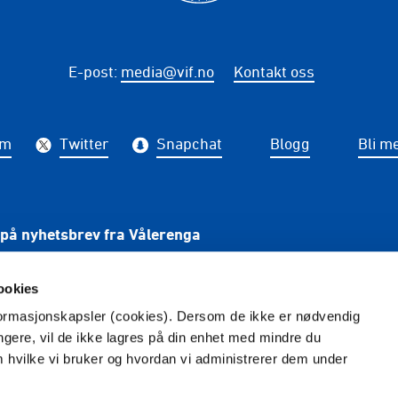
E-post
:
media@vif.no
Kontakt oss
am
Twitter
Snapchat
Blogg
Bli m
på nyhetsbrev fra Vålerenga
PÅME
ookies
nformasjonskapsler (cookies). Dersom de ikke er nødvendig
ungere, vil de ikke lagres på din enhet med mindre du
m hvilke vi bruker og hvordan vi administrerer dem under
Redaktør
: Tina Wulf -
Foto
: Photokimppa