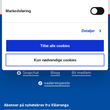
Markedsføring
Detaljer
E-post
:
media@vif.no
Kontakt oss
Tillat alle cookies
Kun nødvendige cookies
Facebook
Instagram
Twitter
Snapchat
Blogg
Bli medlem
vaalerengaoslo
Abonner på nyhetsbrev fra Vålerenga