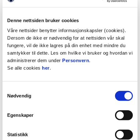
(404)
Forsiden
Denne nettsiden bruker cookies
Våre nettsider benytter informasjonskapsler (cookies).
Vi har nettopp lagt om til nye nettsider. Det gjør at
Dersom de ikke er nødvendig for at nettsiden vår skal
en del sider ikke dukker opp i Google-søk. En del
fungere, vil de ikke lagres på din enhet med mindre du
gamle lenker vil ikke lenger peke til riktig side.
samtykker til dette. Les om hvilke vi bruker og hvordan vi
Dette er normalt og vil justere seg etterhvert som
administrerer dem under
Personvern
.
Google indekserer sidene på nytt.
Se alle cookies
her
.
Dette er en ny medieplattform, og noen feil kan
oppstå underveis. Dette jobber vi kontinuerlig
Samtykkevalg
Nødvendig
med.
Vi beklager bryderiet og takker for din
Egenskaper
tålmodighet.
Gå til forsiden
Statistikk