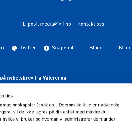
E-post
:
media@vif.no
Kontakt oss
am
Twitter
Snapchat
Blogg
Bli m
på nyhetsbrev fra Vålerenga
PÅME
ookies
nformasjonskapsler (cookies). Dersom de ikke er nødvendig
ungere, vil de ikke lagres på din enhet med mindre du
m hvilke vi bruker og hvordan vi administrerer dem under
Redaktør
: Tina Wulf -
Foto
: Photokimppa