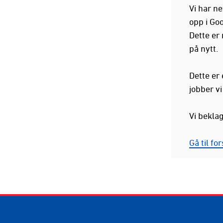
Vi har ne
opp i Goo
Dette er
på nytt.
Dette er
jobber v
Vi bekla
Gå til fo