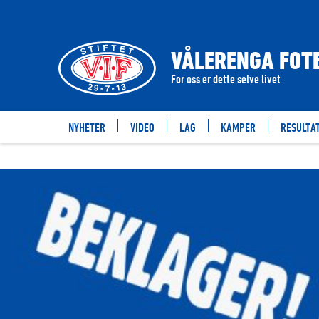
VÅLERENGA FOTB
For oss er dette selve livet
NYHETER
VIDEO
LAG
KAMPER
RESULTA