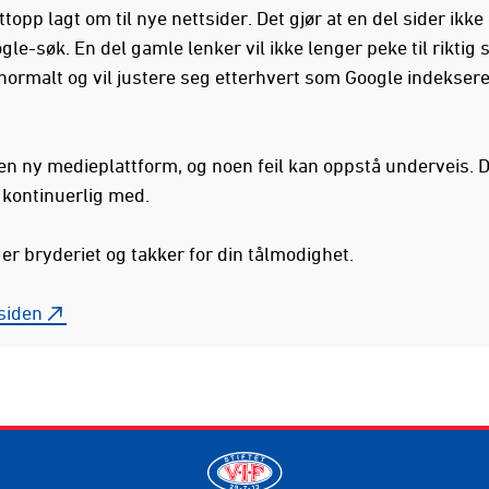
ttopp lagt om til nye nettsider. Det gjør at en del sider ikk
gle-søk. En del gamle lenker vil ikke lenger peke til riktig s
 normalt og vil justere seg etterhvert som Google indekser
 en ny medieplattform, og noen feil kan oppstå underveis. D
i kontinuerlig med.
ger bryderiet og takker for din tålmodighet.
rsiden