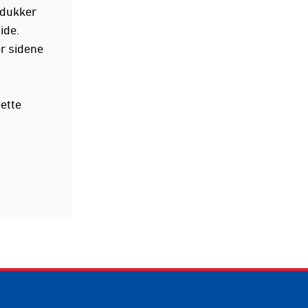
e dukker
ide.
er sidene
ette