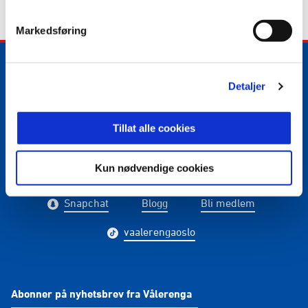
Markedsføring
Detaljer
E-post
:
media@vif.no
Kontakt oss
Tillat alle cookies
Kun nødvendige cookies
Facebook
Instagram
Twitter
Snapchat
Blogg
Bli medlem
vaalerengaoslo
Abonner på nyhetsbrev fra Vålerenga