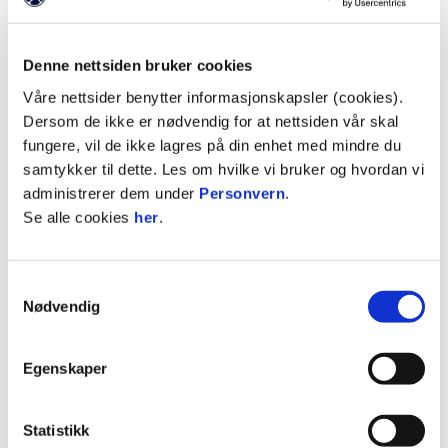
(404)
Forsiden
Denne nettsiden bruker cookies
Våre nettsider benytter informasjonskapsler (cookies).
Vi har nettopp lagt om til nye nettsider. Det gjør at
Dersom de ikke er nødvendig for at nettsiden vår skal
en del sider ikke dukker opp i Google-søk. En del
fungere, vil de ikke lagres på din enhet med mindre du
gamle lenker vil ikke lenger peke til riktig side.
samtykker til dette. Les om hvilke vi bruker og hvordan vi
Dette er normalt og vil justere seg etterhvert som
administrerer dem under
Personvern
.
Google indekserer sidene på nytt.
Se alle cookies
her
.
Dette er en ny medieplattform, og noen feil kan
oppstå underveis. Dette jobber vi kontinuerlig
Samtykkevalg
Nødvendig
med.
Vi beklager bryderiet og takker for din
Egenskaper
tålmodighet.
Gå til forsiden
Statistikk